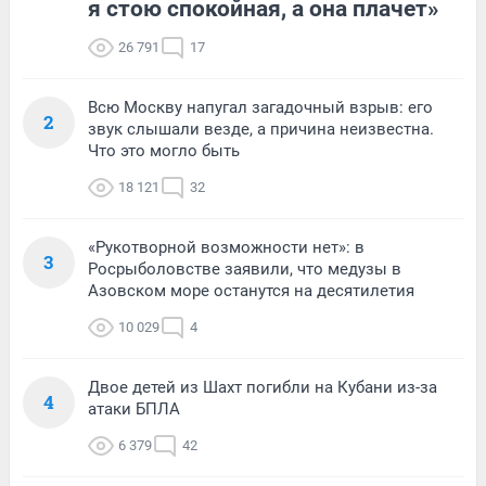
я стою спокойная, а она плачет»
26 791
17
Всю Москву напугал загадочный взрыв: его
2
звук слышали везде, а причина неизвестна.
Что это могло быть
18 121
32
«Рукотворной возможности нет»: в
3
Росрыболовстве заявили, что медузы в
Азовском море останутся на десятилетия
10 029
4
Двое детей из Шахт погибли на Кубани из-за
4
атаки БПЛА
6 379
42