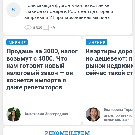
Полыхающий фургон мчал по встречке:
5
главное о пожаре в Ростове, где сгорели
заправка и 21 припаркованная машина
6 339
49
МНЕНИЕ
МНЕНИЕ
Продашь за 3000, налог
Квартиры доро
возьмут с 4000. Что
но дешевеют: п
нам готовит новый
рынок недвижи
налоговый закон — он
сейчас такой с
коснется импорта и
даже репетиторов
Екатерина Тороп
Анастасия Завгородняя
директор агентст
недвижимости
РЕКОМЕНДУЕМ