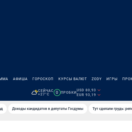
АММА
АФИША
ГОРОСКОП
КУРСЫ ВАЛЮТ
ZODY
ИГРЫ
ПРО
USD 80,93
СЕЙЧАС
0
ПРОБКИ
+27°C
EUR 93,19
ад
Доходы кандидатов в депутаты Госдумы
Тут сделали грудь: реп