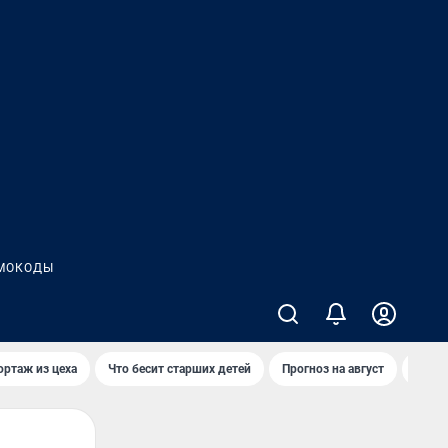
МОКОДЫ
ортаж из цеха
Что бесит старших детей
Прогноз на август
Взры