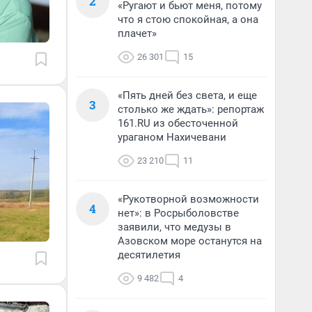
2
«Ругают и бьют меня, потому
что я стою спокойная, а она
плачет»
26 301
15
«Пять дней без света, и еще
3
столько же ждать»: репортаж
161.RU из обесточенной
ураганом Нахичевани
23 210
11
«Рукотворной возможности
4
нет»: в Росрыболовстве
заявили, что медузы в
Азовском море останутся на
десятилетия
9 482
4