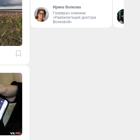
Ирина Волкова
Главврач клиники
Кс
«Реабилитация доктора
Ав
Волковой»