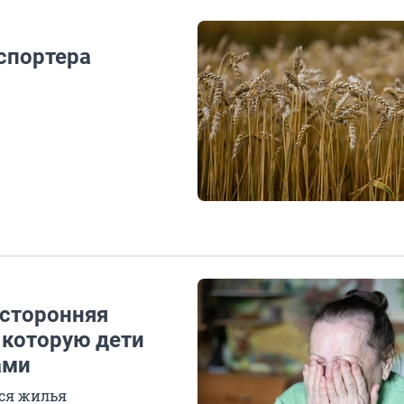
спортера
осторонняя
 которую дети
ами
ся жилья