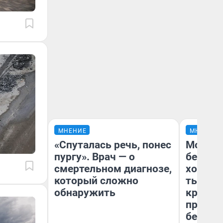
МНЕНИЕ
МНЕНИЕ
«Спуталась речь, понес
Мой ба
пургу». Врач — о
береже
смертельном диагнозе,
хотела 
который сложно
тысяч,
обнаружить
кредит,
приеха
безопа