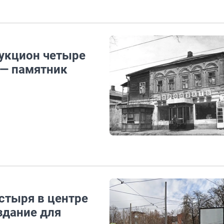
аукцион четыре
 — памятник
стыря в центре
здание для