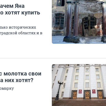
Зачем Яна
о хотят купить
лько исторических
градской областях и в
с молотка свои
а них хотят?
номарку