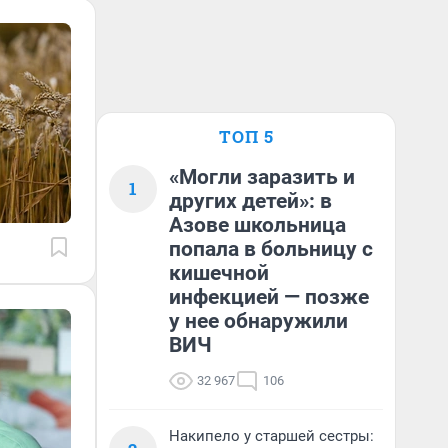
ТОП 5
«Могли заразить и
1
других детей»: в
Азове школьница
попала в больницу с
кишечной
инфекцией — позже
у нее обнаружили
ВИЧ
32 967
106
Накипело у старшей сестры: