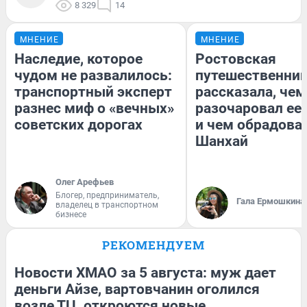
8 329
14
МНЕНИЕ
МНЕНИЕ
Наследие, которое
Ростовская
чудом не развалилось:
путешественни
транспортный эксперт
рассказала, чем
разнес миф о «вечных»
разочаровал ее
советских дорогах
и чем обрадова
Шанхай
Олег Арефьев
Блогер, предприниматель,
Гала Ермошкина
владелец в транспортном
бизнесе
РЕКОМЕНДУЕМ
Новости ХМАО за 5 августа: муж дает
деньги Айзе, вартовчанин оголился
возле ТЦ, откроются новые