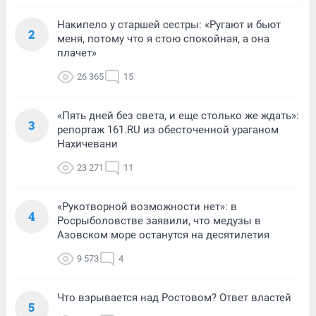
Накипело у старшей сестры: «Ругают и бьют
2
меня, потому что я стою спокойная, а она
плачет»
26 365
15
«Пять дней без света, и еще столько же ждать»:
3
репортаж 161.RU из обесточенной ураганом
Нахичевани
23 271
11
«Рукотворной возможности нет»: в
4
Росрыболовстве заявили, что медузы в
Азовском море останутся на десятилетия
9 573
4
Что взрывается над Ростовом? Ответ властей
5