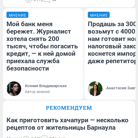
МНЕНИЕ
МНЕНИЕ
Мой банк меня
Продашь за 3000
бережет. Журналист
возьмут с 4000.
хотела снять 200
нам готовит но
тысяч, чтобы погасить
налоговый зако
кредит, — к ней домой
коснется импор
приехала служба
даже репетитор
безопасности
Ксения Владимирская
Анастасия Завг
Автор мнения
РЕКОМЕНДУЕМ
Как приготовить хачапури — несколько
рецептов от жительницы Барнаула