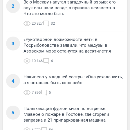
Всю Москву напугал загадочный взрыв: его
2
звук слышали везде, а причина неизвестна.
Что это могло быть
20 327
32
«Рукотворной возможности нет»: в
3
Росрыболовстве заявили, что медузы в
Азовском море останутся на десятилетия
10 146
4
Накипело у младшей сестры: «Она уехала жить,
4
а я осталась быть хорошей»
7 895
5
Полыхающий фургон мчал по встречке:
5
главное о пожаре в Ростове, где сгорели
заправка и 21 припаркованная машина
6 772
54