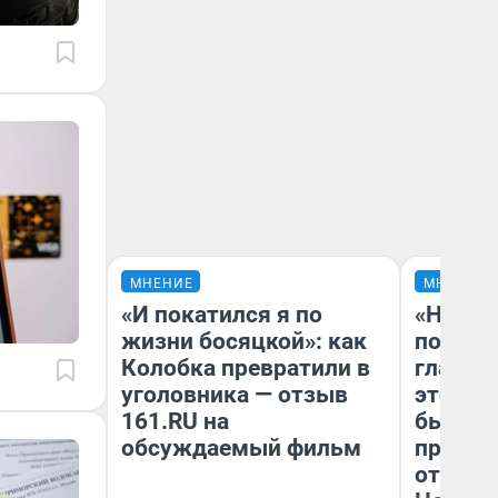
МНЕНИЕ
МНЕНИЕ
«И покатился я по
«Никог
жизни босяцкой»: как
победи
Колобка превратили в
главны
уголовника — отзыв
этого г
161.RU на
бьет р
обсуждаемый фильм
прокат
отзыв 