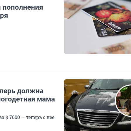
и пополнения
бря
теперь должна
ногодетная мама
а $ 7000 — теперь с нее