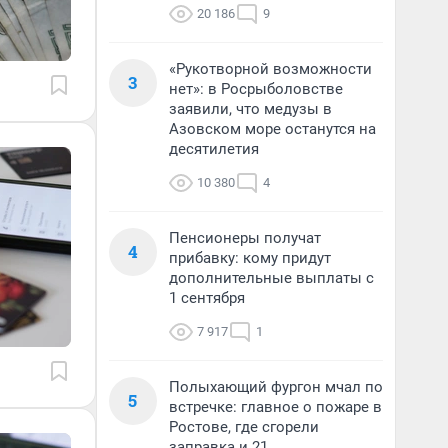
20 186
9
«Рукотворной возможности
3
нет»: в Росрыболовстве
заявили, что медузы в
Азовском море останутся на
десятилетия
10 380
4
Пенсионеры получат
4
прибавку: кому придут
дополнительные выплаты с
1 сентября
7 917
1
Полыхающий фургон мчал по
5
встречке: главное о пожаре в
Ростове, где сгорели
заправка и 21