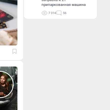
припаркованная машина
7 314
56