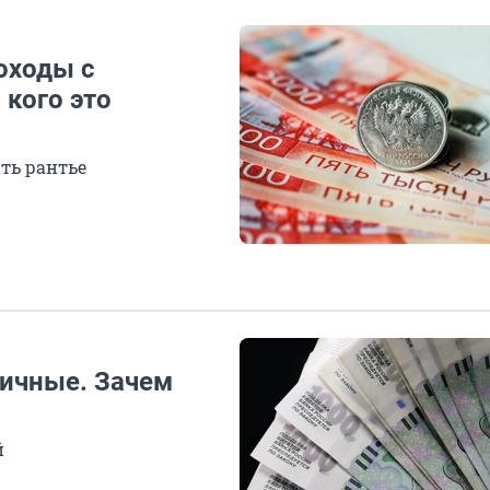
оходы с
 кого это
ать рантье
ичные. Зачем
й