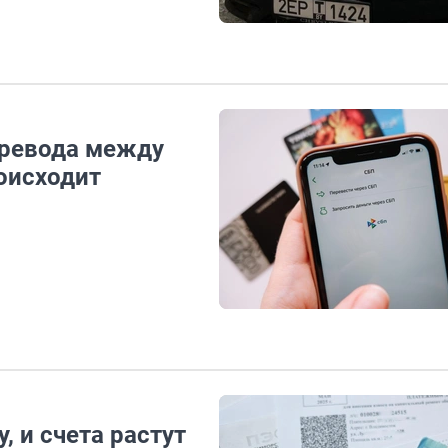
еревода между
оисходит
, и счета растут