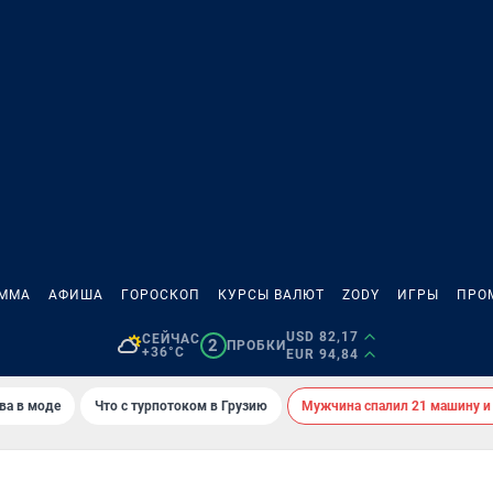
АММА
АФИША
ГОРОСКОП
КУРСЫ ВАЛЮТ
ZODY
ИГРЫ
ПРО
USD 82,17
СЕЙЧАС
2
ПРОБКИ
+36°C
EUR 94,84
ва в моде
Что с турпотоком в Грузию
Мужчина спалил 21 машину и