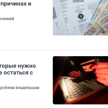
 причинах и
ислений
оторые нужно
е остаться c
проблем владельцам