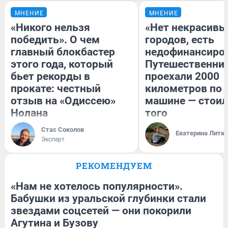
МНЕНИЕ
МНЕНИЕ
«Никого нельзя
«Нет некрасивы
победить». О чем
городов, есть
главный блокбастер
недофинансиро
этого года, который
Путешественни
бьет рекорды в
проехали 2000
прокате: честный
километров по 
отзыв на «Одиссею»
машине — стоил
Нолана
того
Стас Соколов
Екатерина Литк
Эксперт
РЕКОМЕНДУЕМ
«Нам не хотелось популярности».
Бабушки из уральской глубинки стали
звездами соцсетей — они покорили
Агутина и Бузову