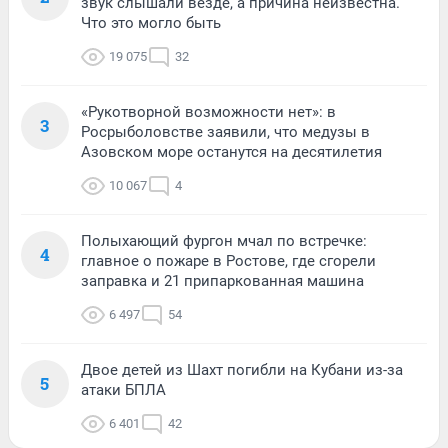
звук слышали везде, а причина неизвестна.
Что это могло быть
19 075
32
«Рукотворной возможности нет»: в
3
Росрыболовстве заявили, что медузы в
Азовском море останутся на десятилетия
10 067
4
Полыхающий фургон мчал по встречке:
4
главное о пожаре в Ростове, где сгорели
заправка и 21 припаркованная машина
6 497
54
Двое детей из Шахт погибли на Кубани из-за
5
атаки БПЛА
6 401
42