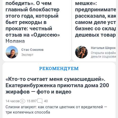
победить». О чем
мешке»:
главный блокбастер
предпринимате
этого года, который
рассказала, как
бьет рекорды в
самом деле уст
прокате: честный
бизнес со скла
отзыв на «Одиссею»
дешевых товар
Нолана
Наталья Шорохо
Стас Соколов
Открыла кофейну
Эксперт
деньги соцразви
РЕКОМЕНДУЕМ
«Кто-то считает меня сумасшедшей».
Екатеринбурженка приютила дома 200
жирафов — фото и видео
14 часов
15 897
40
Слизни атакуют: как спасти цветник от вредителей —
три копеечных способа