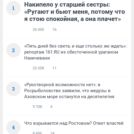
Накипело у старшей сестры:
1
«Ругают и бьют меня, потому что
я стою спокойная, а она плачет»
26 450
16
«Пять дней без света, и еще столько же ждать»:
2
репортаж 161.RU из обесточенной ураганом
Нахичевани
23 358
11
«Рукотворной возможности нет»: в
3
Росрыболовстве заявили, что медузы в
Азовском море останутся на десятилетия
9 708
4
Что взрывается над Ростовом? Ответ властей
4
8 456
14