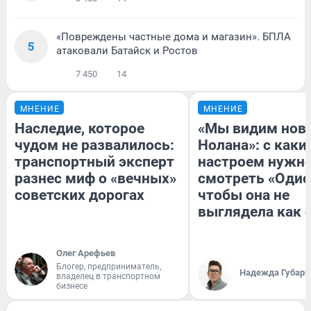
«Повреждены частные дома и магазин». БПЛА
5
атаковали Батайск и Ростов
7 450
14
МНЕНИЕ
МНЕНИЕ
Наследие, которое
«Мы видим нов
чудом не развалилось:
Нолана»: с каки
транспортный эксперт
настроем нужн
разнес миф о «вечных»
смотреть «Одис
советских дорогах
чтобы она не
выглядела как 
Олег Арефьев
Блогер, предприниматель,
Надежда Губарь
владелец в транспортном
бизнесе