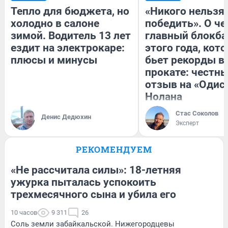
Тепло для бюджета, но
«Никого нельзя
холодно в салоне
победить». О ч
зимой. Водитель 13 лет
главный блокба
ездит на электрокаре:
этого года, кот
плюсы и минусы
бьет рекорды в
прокате: честн
отзыв на «Одис
Нолана
Стас Соколов
Денис Дедюхин
Эксперт
РЕКОМЕНДУЕМ
«Не рассчитала силы»: 18-летняя
ужурка пыталась успокоить
трехмесячного сына и убила его
10 часов
9 311
26
Соль земли забайкальской. Нижегородцевы