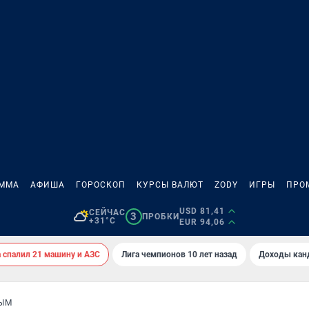
АММА
АФИША
ГОРОСКОП
КУРСЫ ВАЛЮТ
ZODY
ИГРЫ
ПРО
USD 81,41
СЕЙЧАС
3
ПРОБКИ
+31°C
EUR 94,06
спалил 21 машину и АЗС
Лига чемпионов 10 лет назад
Доходы кан
ЫМ