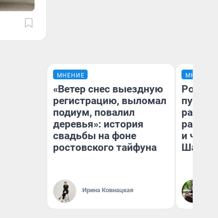
МНЕНИЕ
МНЕНИЕ
«Ветер снес выездную
Ростов
регистрацию, выломал
путеше
подиум, повалил
расска
деревья»: история
разоча
свадьбы на фоне
и чем 
ростовского тайфуна
Шанха
Ирина Ковнацкая
Га