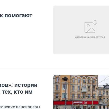
ак помогают
ров»: истории
тех, кто им
стовские пенсионеры