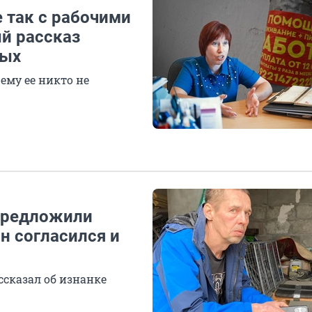
е так с рабочими
й рассказ
ных
ему ее никто не
 предложили
н согласился и
ссказал об изнанке