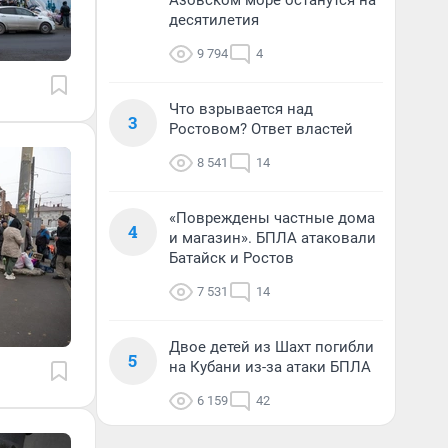
Азовском море останутся на
десятилетия
9 794
4
Что взрывается над
3
Ростовом? Ответ властей
8 541
14
«Повреждены частные дома
4
и магазин». БПЛА атаковали
Батайск и Ростов
7 531
14
Двое детей из Шахт погибли
5
на Кубани из-за атаки БПЛА
6 159
42