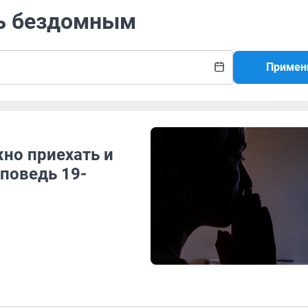
щь бездомным
Примен
но приехать и
споведь 19-