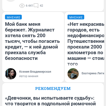
6 441
42
МНЕНИЕ
МНЕНИЕ
Мой банк меня
«Нет некрасивы
бережет. Журналист
городов, есть
хотела снять 200
недофинансиро
тысяч, чтобы погасить
Путешественни
кредит, — к ней домой
проехали 2000
приехала служба
километров по 
безопасности
машине — стоил
того
Ксения Владимирская
Екатерина Литк
Автор мнения
РЕКОМЕНДУЕМ
«Девчонки, вы испытываете судьбу»:
что творится в подпольной рюмочной