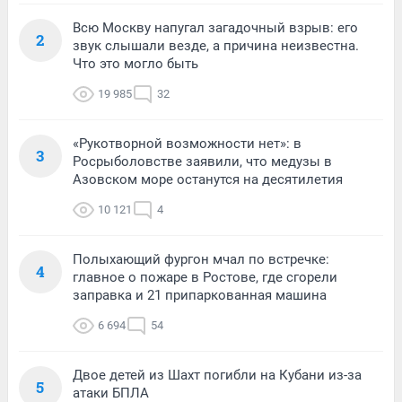
Всю Москву напугал загадочный взрыв: его
2
звук слышали везде, а причина неизвестна.
Что это могло быть
19 985
32
«Рукотворной возможности нет»: в
3
Росрыболовстве заявили, что медузы в
Азовском море останутся на десятилетия
10 121
4
Полыхающий фургон мчал по встречке:
4
главное о пожаре в Ростове, где сгорели
заправка и 21 припаркованная машина
6 694
54
Двое детей из Шахт погибли на Кубани из-за
5
атаки БПЛА