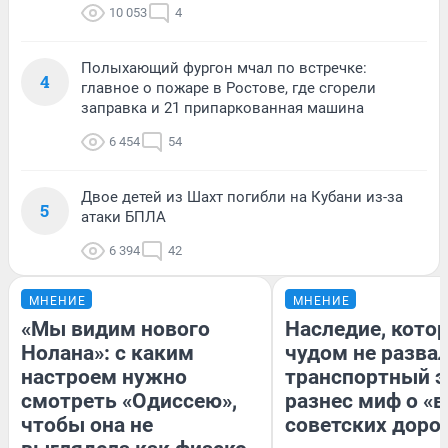
10 053
4
Полыхающий фургон мчал по встречке:
4
главное о пожаре в Ростове, где сгорели
заправка и 21 припаркованная машина
6 454
54
Двое детей из Шахт погибли на Кубани из-за
5
атаки БПЛА
6 394
42
МНЕНИЕ
МНЕНИЕ
«Мы видим нового
Наследие, кото
Нолана»: с каким
чудом не разва
настроем нужно
транспортный э
смотреть «Одиссею»,
разнес миф о «
чтобы она не
советских доро