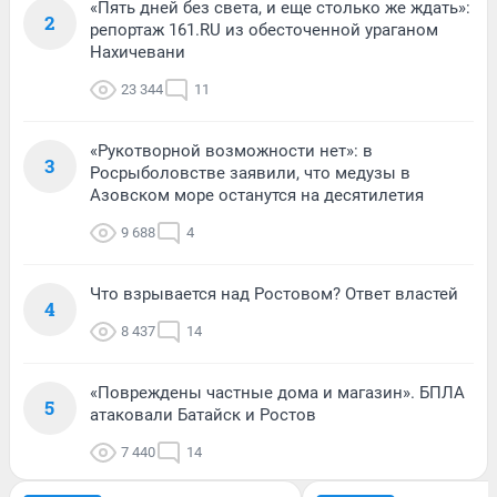
«Пять дней без света, и еще столько же ждать»:
2
репортаж 161.RU из обесточенной ураганом
Нахичевани
23 344
11
«Рукотворной возможности нет»: в
3
Росрыболовстве заявили, что медузы в
Азовском море останутся на десятилетия
9 688
4
Что взрывается над Ростовом? Ответ властей
4
8 437
14
«Повреждены частные дома и магазин». БПЛА
5
атаковали Батайск и Ростов
7 440
14