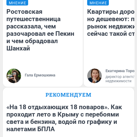
МНЕНИЕ
МНЕНИЕ
Ростовская
Квартиры доро
путешественница
но дешевеют: п
рассказала, чем
рынок недвижи
разочаровал ее Пекин
сейчас такой с
и чем обрадовал
Шанхай
Екатерина Тороп
Гала Ермошкина
директор агентст
недвижимости
РЕКОМЕНДУЕМ
«На 18 отдыхающих 18 поваров». Как
проходит лето в Крыму с перебоями
света и бензина, водой по графику и
налетами БПЛА