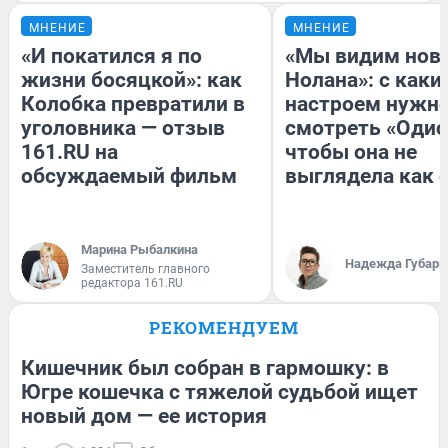
МНЕНИЕ
МНЕНИЕ
«И покатился я по
«Мы видим нов
жизни босяцкой»: как
Нолана»: с каки
Колобка превратили в
настроем нужн
уголовника — отзыв
смотреть «Одис
161.RU на
чтобы она не
обсуждаемый фильм
выглядела как 
Марина Рыбалкина
Надежда Губарь
Заместитель главного
редактора 161.RU
РЕКОМЕНДУЕМ
Кишечник был собран в гармошку: в
Югре кошечка с тяжелой судьбой ищет
новый дом — ее история