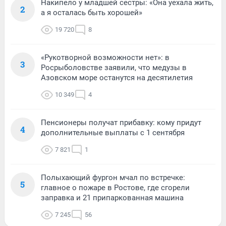
Накипело у младшей сестры: «Она уехала жить,
2
а я осталась быть хорошей»
19 720
8
«Рукотворной возможности нет»: в
3
Росрыболовстве заявили, что медузы в
Азовском море останутся на десятилетия
10 349
4
Пенсионеры получат прибавку: кому придут
4
дополнительные выплаты с 1 сентября
7 821
1
Полыхающий фургон мчал по встречке:
5
главное о пожаре в Ростове, где сгорели
заправка и 21 припаркованная машина
7 245
56