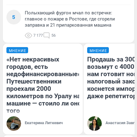
Полыхающий фургон мчал по встречке:
5
главное о пожаре в Ростове, где сгорели
заправка и 21 припаркованная машина
7 177
56
МНЕНИЕ
МНЕНИЕ
«Нет некрасивых
Продашь за 3000
городов, есть
возьмут с 4000.
недофинансированные».
нам готовит но
Путешественники
налоговый зако
проехали 2000
коснется импор
километров по Уралу на
даже репетитор
машине — стоило ли оно
того
Екатерина Литкевич
Анастасия Завг