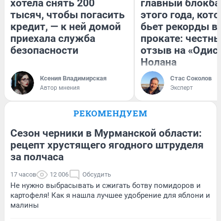
хотела снять 200
главный блокба
тысяч, чтобы погасить
этого года, кот
кредит, — к ней домой
бьет рекорды в
приехала служба
прокате: честн
безопасности
отзыв на «Одис
Нолана
Ксения Владимирская
Стас Соколов
Автор мнения
Эксперт
РЕКОМЕНДУЕМ
Сезон черники в Мурманской области:
рецепт хрустящего ягодного штруделя
за полчаса
17 часов
12 006
Обсудить
Не нужно выбрасывать и сжигать ботву помидоров и
картофеля! Как я нашла лучшее удобрение для яблони и
малины