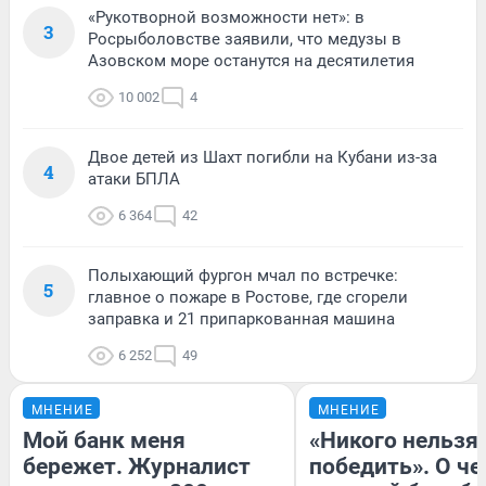
«Рукотворной возможности нет»: в
3
Росрыболовстве заявили, что медузы в
Азовском море останутся на десятилетия
10 002
4
Двое детей из Шахт погибли на Кубани из-за
4
атаки БПЛА
6 364
42
Полыхающий фургон мчал по встречке:
5
главное о пожаре в Ростове, где сгорели
заправка и 21 припаркованная машина
6 252
49
МНЕНИЕ
МНЕНИЕ
Мой банк меня
«Никого нельзя
бережет. Журналист
победить». О ч