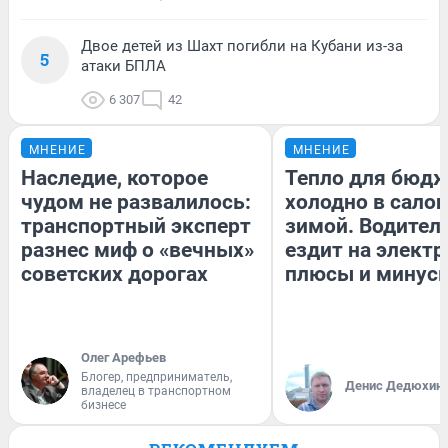
Двое детей из Шахт погибли на Кубани из-за
5
атаки БПЛА
6 307
42
МНЕНИЕ
МНЕНИЕ
Наследие, которое
Тепло для бюдж
чудом не развалилось:
холодно в сало
транспортный эксперт
зимой. Водитель
разнес миф о «вечных»
ездит на электр
советских дорогах
плюсы и минус
Олег Арефьев
Блогер, предприниматель,
Денис Дедюхин
владелец в транспортном
бизнесе