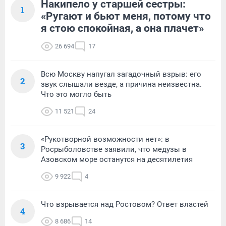
Накипело у старшей сестры:
1
«Ругают и бьют меня, потому что
я стою спокойная, а она плачет»
26 694
17
Всю Москву напугал загадочный взрыв: его
2
звук слышали везде, а причина неизвестна.
Что это могло быть
11 521
24
«Рукотворной возможности нет»: в
3
Росрыболовстве заявили, что медузы в
Азовском море останутся на десятилетия
9 922
4
Что взрывается над Ростовом? Ответ властей
4
8 686
14