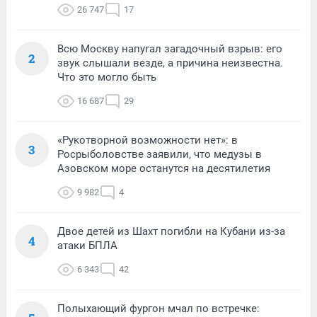
26 747
17
Всю Москву напугал загадочный взрыв: его
2
звук слышали везде, а причина неизвестна.
Что это могло быть
16 687
29
«Рукотворной возможности нет»: в
3
Росрыболовстве заявили, что медузы в
Азовском море останутся на десятилетия
9 982
4
Двое детей из Шахт погибли на Кубани из-за
4
атаки БПЛА
6 343
42
Полыхающий фургон мчал по встречке: