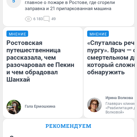
5
главное о пожаре в Ростове, где сгорели
заправка и 21 припаркованная машина
6 183
49
МНЕНИЕ
МНЕНИЕ
Ростовская
«Спуталась речь
путешественница
пургу». Врач — о
рассказала, чем
смертельном ди
разочаровал ее Пекин
который сложн
и чем обрадовал
обнаружить
Шанхай
Ирина Волкова
Главврач клиник
Гала Ермошкина
«Реабилитация д
Волковой»
РЕКОМЕНДУЕМ