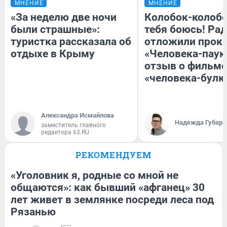
МНЕНИЕ
МНЕНИЕ
«За неделю две ночи
Колобок-колобо
были страшные»:
тебя боюсь! Рад
туристка рассказала об
отложили прок
отдыхе в Крыму
«Человека-паук
отзыв о фильме
«человека-булк
Александра Исмайлова
Надежда Губарь
заместитель главного
редактора 63.RU
РЕКОМЕНДУЕМ
«Уголовник я, родные со мной не
общаются»: как бывший «афганец» 30
лет живет в землянке посреди леса под
Рязанью