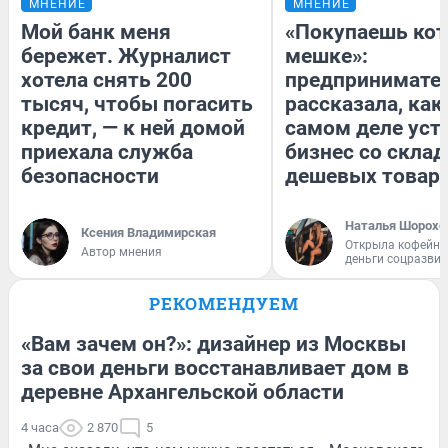
МНЕНИЕ
МНЕНИЕ
Мой банк меня
«Покупаешь кот
бережет. Журналист
мешке»:
хотела снять 200
предпринимате
тысяч, чтобы погасить
рассказала, как
кредит, — к ней домой
самом деле уст
приехала служба
бизнес со скла
безопасности
дешевых товар
Наталья Шорохо
Ксения Владимирская
Открыла кофейну
Автор мнения
деньги соцразви
РЕКОМЕНДУЕМ
«Вам зачем он?»: дизайнер из Москвы
за свои деньги восстанавливает дом в
деревне Архангельской области
4 часа
2 870
5