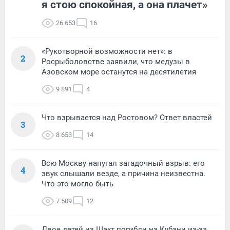
я стою спокойная, а она плачет»
26 653
16
«Рукотворной возможности нет»: в
2
Росрыболовстве заявили, что медузы в
Азовском море останутся на десятилетия
9 891
4
Что взрывается над Ростовом? Ответ властей
3
8 653
14
Всю Москву напугал загадочный взрыв: его
4
звук слышали везде, а причина неизвестна.
Что это могло быть
7 509
12
Двое детей из Шахт погибли на Кубани из-за