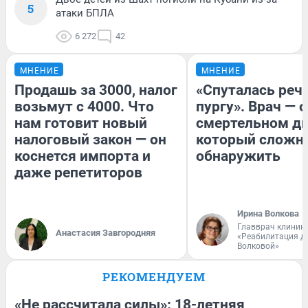
5
атаки БПЛА
6 272
42
МНЕНИЕ
МНЕНИЕ
Продашь за 3000, налог
«Спуталась речь
возьмут с 4000. Что
пургу». Врач — о
нам готовит новый
смертельном ди
налоговый закон — он
который сложн
коснется импорта и
обнаружить
даже репетиторов
Ирина Волкова
Главврач клиник
Анастасия Завгородняя
«Реабилитация д
Волковой»
РЕКОМЕНДУЕМ
«Не рассчитала силы»: 18-летняя