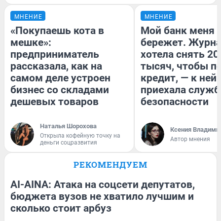
МНЕНИЕ
МНЕНИЕ
«Покупаешь кота в
Мой банк меня
мешке»:
бережет. Журн
предприниматель
хотела снять 20
рассказала, как на
тысяч, чтобы п
самом деле устроен
кредит, — к ней
бизнес со складами
приехала служб
дешевых товаров
безопасности
Наталья Шорохова
Ксения Владими
Открыла кофейную точку на
Автор мнения
деньги соцразвития
РЕКОМЕНДУЕМ
AI-AINA: Атака на соцсети депутатов,
бюджета вузов не хватило лучшим и
сколько стоит арбуз