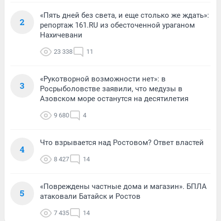
«Пять дней без света, и еще столько же ждать»:
2
репортаж 161.RU из обесточенной ураганом
Нахичевани
23 338
11
«Рукотворной возможности нет»: в
3
Росрыболовстве заявили, что медузы в
Азовском море останутся на десятилетия
9 680
4
Что взрывается над Ростовом? Ответ властей
4
8 427
14
«Повреждены частные дома и магазин». БПЛА
5
атаковали Батайск и Ростов
7 435
14