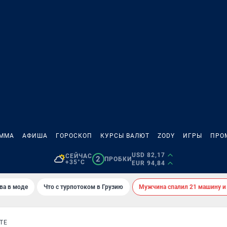
АММА
АФИША
ГОРОСКОП
КУРСЫ ВАЛЮТ
ZODY
ИГРЫ
ПРО
USD 82,17
СЕЙЧАС
2
ПРОБКИ
+35°C
EUR 94,84
ва в моде
Что с турпотоком в Грузию
Мужчина спалил 21 машину и
ТЕ