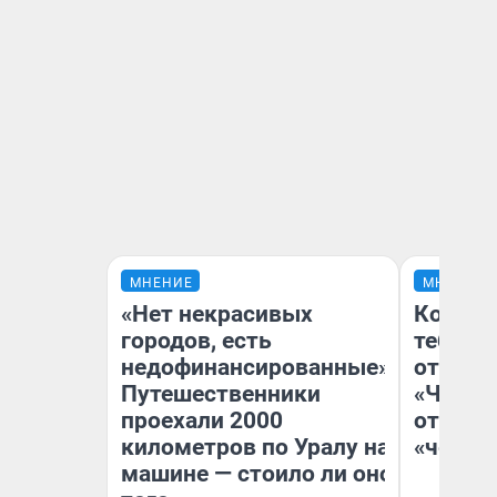
МНЕНИЕ
МНЕНИЕ
«Нет некрасивых
Колобо
городов, есть
тебя бо
недофинансированные».
отложи
Путешественники
«Челов
проехали 2000
отзыв 
километров по Уралу на
«челов
машине — стоило ли оно