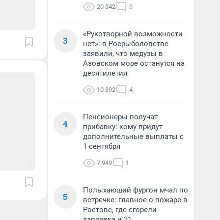
20 342
9
«Рукотворной возможности
3
нет»: в Росрыболовстве
заявили, что медузы в
Азовском море останутся на
десятилетия
10 392
4
Пенсионеры получат
4
прибавку: кому придут
дополнительные выплаты с
1 сентября
7 949
1
Полыхающий фургон мчал по
5
встречке: главное о пожаре в
Ростове, где сгорели
заправка и 21