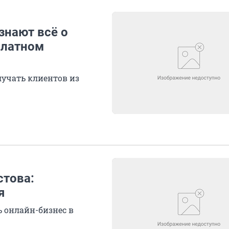
знают всё о
платном
лучать клиентов из
стова:
я
ь онлайн-бизнес в