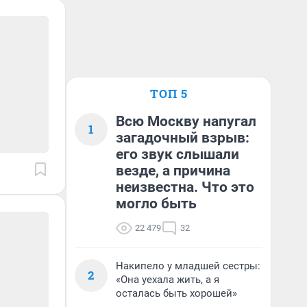
ТОП 5
Всю Москву напугал
1
загадочный взрыв:
его звук слышали
везде, а причина
неизвестна. Что это
могло быть
22 479
32
Накипело у младшей сестры:
2
«Она уехала жить, а я
осталась быть хорошей»