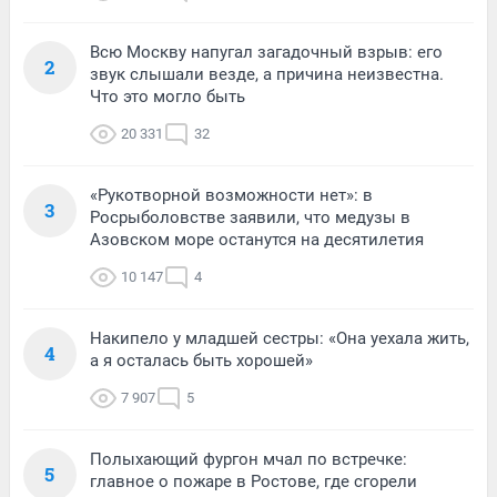
Всю Москву напугал загадочный взрыв: его
2
звук слышали везде, а причина неизвестна.
Что это могло быть
20 331
32
«Рукотворной возможности нет»: в
3
Росрыболовстве заявили, что медузы в
Азовском море останутся на десятилетия
10 147
4
Накипело у младшей сестры: «Она уехала жить,
4
а я осталась быть хорошей»
7 907
5
Полыхающий фургон мчал по встречке:
5
главное о пожаре в Ростове, где сгорели