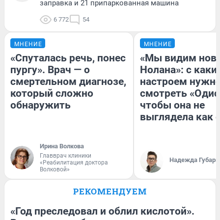
заправка и 21 припаркованная машина
6 772
54
МНЕНИЕ
МНЕНИЕ
«Спуталась речь, понес
«Мы видим нов
пургу». Врач — о
Нолана»: с каки
смертельном диагнозе,
настроем нужн
который сложно
смотреть «Одис
обнаружить
чтобы она не
выглядела как 
Ирина Волкова
Главврач клиники
Надежда Губарь
«Реабилитация доктора
Волковой»
РЕКОМЕНДУЕМ
«Год преследовал и облил кислотой».