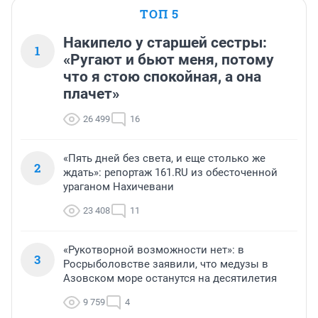
ТОП 5
Накипело у старшей сестры:
1
«Ругают и бьют меня, потому
что я стою спокойная, а она
плачет»
26 499
16
«Пять дней без света, и еще столько же
2
ждать»: репортаж 161.RU из обесточенной
ураганом Нахичевани
23 408
11
«Рукотворной возможности нет»: в
3
Росрыболовстве заявили, что медузы в
Азовском море останутся на десятилетия
9 759
4