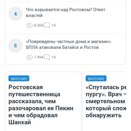
Что взрывается над Ростовом? Ответ
4
властей
8 504
14
«Повреждены частные дома и магазин».
5
БПЛА атаковали Батайск и Ростов
7 494
14
МНЕНИЕ
МНЕНИЕ
Ростовская
«Спуталась реч
путешественница
пургу». Врач — 
рассказала, чем
смертельном д
разочаровал ее Пекин
который слож
и чем обрадовал
обнаружить
Шанхай