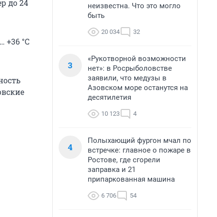
р до 24
неизвестна. Что это могло
быть
20 034
32
… +36 °C
«Рукотворной возможности
3
нет»: в Росрыболовстве
заявили, что медузы в
ность
Азовском море останутся на
овские
десятилетия
10 123
4
Полыхающий фургон мчал по
4
встречке: главное о пожаре в
Ростове, где сгорели
заправка и 21
припаркованная машина
6 706
54