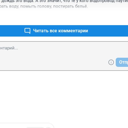
дождь это вода. А это значит, что те у кого водопровод паути
рать воду, помыть голову, постирать бельё.
Читать все комментарии
Отп