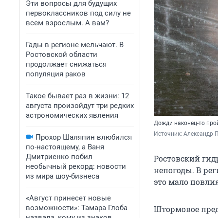
Эти вопросы для будущих
первоклассников под силу не
всем взрослым. А вам?
Гады в регионе мельчают. В
Ростовской области
продолжает снижаться
популяция раков
Такое бывает раз в жизни: 12
августа произойдут три редких
астрономических явления
Дожди наконец-то про
Источник: 
Александр П
Прохор Шаляпин влюбился
по-настоящему, а Ваня
Дмитриенко побил
Ростовский гид
необычный рекорд: новости
непогоды. В ре
из мира шоу-бизнеса
это мало повлия
«Август принесет новые
возможности»: Тамара Глоба
Штормовое пред
назвала, кому из знаков