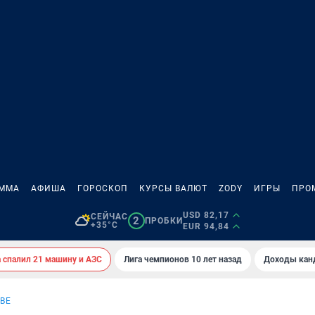
АММА
АФИША
ГОРОСКОП
КУРСЫ ВАЛЮТ
ZODY
ИГРЫ
ПРО
USD 82,17
СЕЙЧАС
2
ПРОБКИ
+35°C
EUR 94,84
спалил 21 машину и АЗС
Лига чемпионов 10 лет назад
Доходы кан
ВЕ