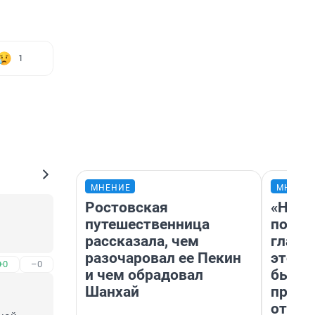
1
МНЕНИЕ
МНЕНИ
Ростовская
«Нико
путешественница
побед
рассказала, чем
главн
разочаровал ее Пекин
этого
+0
–0
и чем обрадовал
бьет 
Шанхай
прока
отзыв