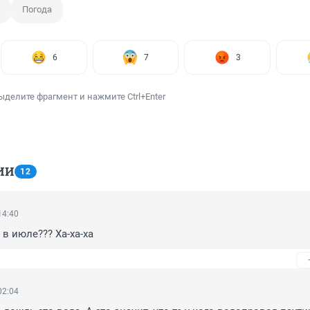
Погода
6
7
3
ыделите фрагмент и нажмите Ctrl+Enter
ИИ
12
14:40
 в июле??? Ха-ха-ха
02:04