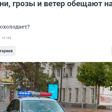
ни, грозы и ветер обещают н
охолодает?
10 169
тариев