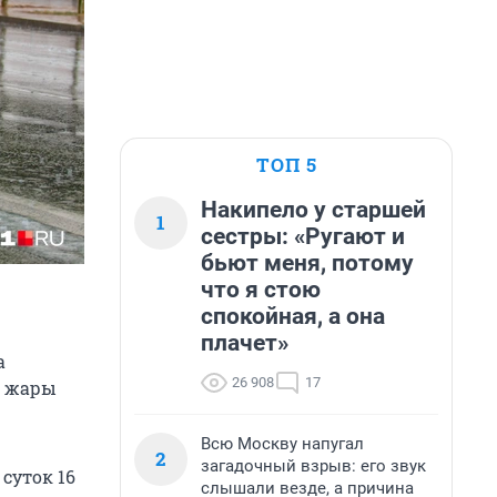
ТОП 5
Накипело у старшей
1
сестры: «Ругают и
бьют меня, потому
что я стою
спокойная, а она
плачет»
а
26 908
17
ь жары
Всю Москву напугал
2
загадочный взрыв: его звук
суток 16
слышали везде, а причина