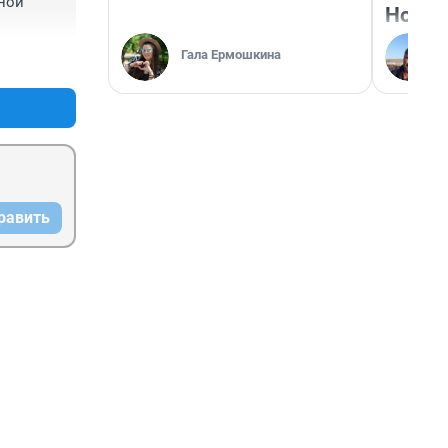
ной 
Нолан
Гала Ермошкина
+0
–0
равить