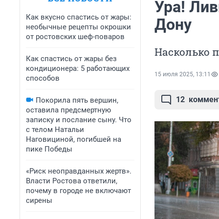
Ура! Лив
Как вкусно спастись от жары:
Дону
необычные рецепты окрошки
от ростовских шеф-поваров
Насколько п
Как спастись от жары без
кондиционера: 5 работающих
15 июля 2025, 13:11
способов
12
коммен
Покорила пять вершин,
оставила предсмертную
записку и послание сыну. Что
с телом Натальи
Наговициной, погибшей на
пике Победы
«Риск неоправданных жертв».
Власти Ростова ответили,
почему в городе не включают
сирены