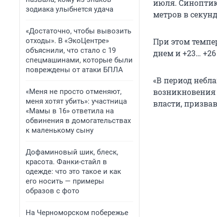
июля. Синоптик
зодиака улыбнется удача
метров в секунд
«Достаточно, чтобы вывозить
отходы». В «ЭкоЦентре»
При этом темпе
объяснили, что стало с 19
днем и
+23… +26
спецмашинами, которые были
повреждены от атаки БПЛА
«В период небл
возникновения 
«Меня не просто отменяют,
меня хотят убить»: участница
власти, призвав
«Мамы в 16» ответила на
обвинения в домогательствах
к маленькому сыну
Дофаминовый шик, блеск,
красота. Фанки-стайл в
одежде: что это такое и как
его носить — примеры
образов с фото
На Черноморском побережье