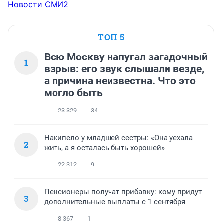
Новости СМИ2
ТОП 5
Всю Москву напугал загадочный
1
взрыв: его звук слышали везде,
а причина неизвестна. Что это
могло быть
23 329
34
Накипело у младшей сестры: «Она уехала
2
жить, а я осталась быть хорошей»
22 312
9
Пенсионеры получат прибавку: кому придут
3
дополнительные выплаты с 1 сентября
8 367
1