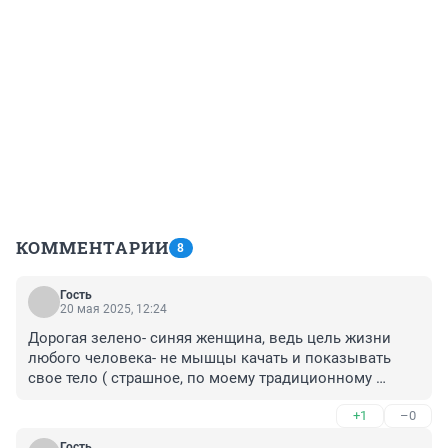
КОММЕНТАРИИ
8
Гость
20 мая 2025, 12:24
Дорогая зелено- синяя женщина, ведь цель жизни 
любого человека- не мышцы качать и показывать 
свое тело ( страшное, по моему традиционному 
мнению). Душа твоя где, почему ты ее не тренируешь, 
+1
–0
в храм с внучкой не ходишь, Бога не благодаришь за 
все его милости к тебе?!
Гость