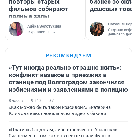
повторы старых
бизнес со скл
фильмов собирают
дешевых това
полные залы
Наталья Шорох
Алёна Золотухина
Открыла кофейн
Журналист НГС
деньги соцразв
РЕКОМЕНДУЕМ
«Тут иногда реально страшно жить»:
конфликт казаков и приезжих в
станице под Волгоградом закончился
избиениями и заявлениями в полицию
8 часов
9 540
87
«Как можно быть такой красивой?» Екатерина
Климова взволновала всех видео в бикини
«Платишь бандитам, либо стреляешь». Уральский
бизнесмен о том, как в нулевые гнали фуры с