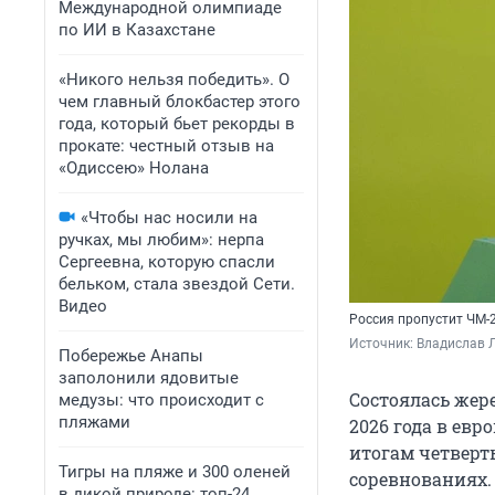
Международной олимпиаде
по ИИ в Казахстане
«Никого нельзя победить». О
чем главный блокбастер этого
года, который бьет рекорды в
прокате: честный отзыв на
«Одиссею» Нолана
«Чтобы нас носили на
ручках, мы любим»: нерпа
Сергеевна, которую спасли
бельком, стала звездой Сети.
Видео
Россия пропустит ЧМ-
Источник: 
Владислав Л
Побережье Анапы
заполонили ядовитые
Состоялась жер
медузы: что происходит с
пляжами
2026 года в евр
итогам четверт
Тигры на пляже и 300 оленей
соревнованиях.
в дикой природе: топ-24