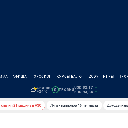
АММА
АФИША
ГОРОСКОП
КУРСЫ ВАЛЮТ
ZODY
ИГРЫ
ПРО
USD 82,17
СЕЙЧАС
0
ПРОБКИ
+24°C
EUR 94,84
спалил 21 машину и АЗС
Лига чемпионов 10 лет назад
Доходы кан