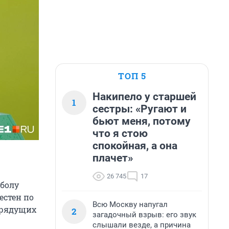
ТОП 5
Накипело у старшей
1
сестры: «Ругают и
бьют меня, потому
что я стою
спокойная, а она
плачет»
26 745
17
тболу
естен по
Всю Москву напугал
грядущих
2
загадочный взрыв: его звук
слышали везде, а причина