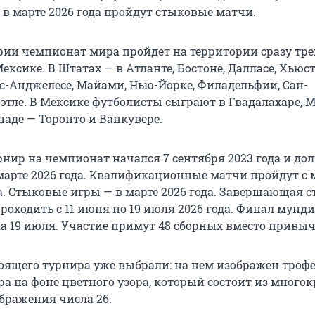
 в марте 2026 года пройдут стыковые матчи.
рии чемпионат мира пройдет на территории сразу трех
ексике. В Штатах — в Атланте, Бостоне, Далласе, Хьюст
ос-Анджелесе, Майами, Нью-Йорке, Филадельфии, Сан-
этле. В Мексике футболисты сыграют в Гвадалахаре, 
наде — Торонто и Ванкувере.
нир на чемпионат начался 7 сентября 2023 года и до
марте 2026 года. Квалификационные матчи пройдут с 
а. Стыковые игры — в марте 2026 года. Завершающая 
роходить с 11 июня по 19 июля 2026 года. Финал мунд
а 19 июля. Участие примут 48 сборных вместо привыч
оящего турнира уже выбрали: на нем изображен троф
а на фоне цветного узора, который состоит из многок
бражения числа 26.