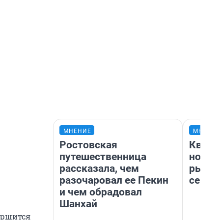
МНЕНИЕ
МНЕНИ
Ростовская
Кварт
путешественница
но де
рассказала, чем
рынок
разочаровал ее Пекин
сейча
и чем обрадовал
Шанхай
вершится