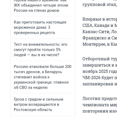
героев нашего времени: как
групповой этап,
ЖК объединил четыре эпохи
России на стенах домов
Впервые в исто
Как приготовить настоящее
США, Канаде и М
мороженое дома: 3
Канзас-Сити, Л
проверенных рецепта
Франциско и Си
Монтеррее, в Ка
Тест на внимательность: его
смогут пройти только 5%
людей — вы в их числе?
Отборочный тур
завершиться в 
Россию атаковали больше 200
ноябрь 2025 год
тысяч дронов, а Беларусь
стягивает войска к
ЧМ-2026 будет п
украинской границе: главное
запланирован н
об СВО за неделю
Логотип предст
Гроза с градом и сильным
чемпионата мир
ветром возвращаются в
Ростовскую область
повторения изо