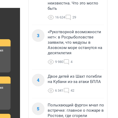
неизвестна. Что это могло
быть
16 624
29
«Рукотворной возможности
3
нет»: в Росрыболовстве
заявили, что медузы в
Азовском море останутся на
десятилетия
9 980
4
Двое детей из Шахт погибли
4
на Кубани из-за атаки БПЛА
6 341
42
Полыхающий фургон мчал по
5
встречке: главное о пожаре в
Ростове, где сгорели