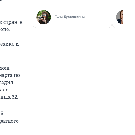
Гала Ермошкина
 стран: в
оне,
Мехико и
лжен
марта по
стадия
иаля
ных 32.
ей
ратного