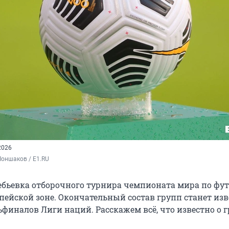
2026
оншаков / E1.RU
ебьевка отборочного турнира чемпионата мира по фу
опейской зоне. Окончательный состав групп станет изв
ьфиналов Лиги наций. Расскажем всё, что известно о 