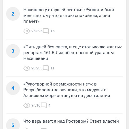
Накипело у старшей сестры: «Ругают и бьют
2
меня, потому что я стою спокойная, а она
плачет»
26 325
15
«Пять дней без света, и еще столько же ждать»:
3
репортаж 161.RU из обесточенной ураганом
Нахичевани
23 235
11
«Рукотворной возможности нет»: в
4
Росрыболовстве заявили, что медузы в
Азовском море останутся на десятилетия
9 516
4
Что взрывается над Ростовом? Ответ властей
5