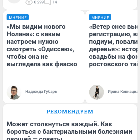
8 299
14
МНЕНИЕ
МНЕНИЕ
«Мы видим нового
«Ветер снес вы
Нолана»: с каким
регистрацию, 
настроем нужно
подиум, повали
смотреть «Одиссею»,
деревья»: исто
чтобы она не
свадьбы на фон
выглядела как фиаско
ростовского та
Надежда Губарь
Ирина Ковнацка
РЕКОМЕНДУЕМ
Может столкнуться каждый. Как
бороться с бактериальными болезнями
овощей — советы