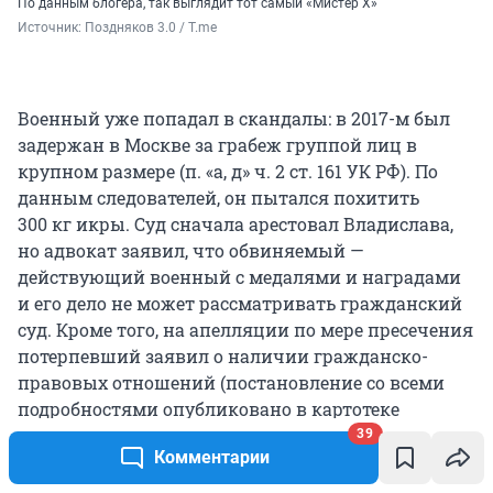
По данным блогера, так выглядит тот самый «Мистер Х»
Источник: 
Поздняков 3.0 / T.me
Военный уже попадал в скандалы: в 2017-м был
задержан в Москве за грабеж группой лиц в
крупном размере (п. «а, д» ч. 2 ст. 161 УК РФ). По
данным следователей, он пытался похитить
300 кг
икры. Суд сначала арестовал Владислава,
но адвокат заявил, что обвиняемый —
действующий военный с медалями и наградами
и его дело не может рассматривать гражданский
суд. Кроме того, на апелляции по мере пресечения
потерпевший заявил о наличии гражданско-
правовых отношений (постановление со всеми
подробностями опубликовано в картотеке
Московского городского суда). В итоге Владислава
39
Комментарии
освободили из-под стражи. Видимо, дело не
получило хода, и впоследствии его прекратили.