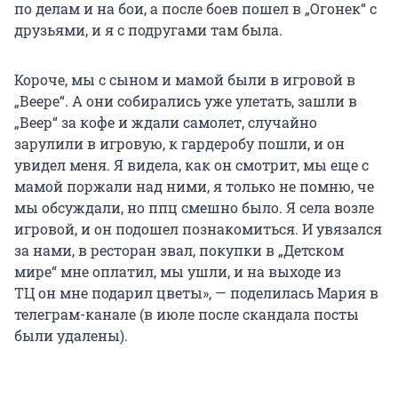
по делам и на бои, а после боев пошел в „Огонек“ с
друзьями, и я с подругами там была.
Короче, мы с сыном и мамой были в игровой в
„
Веере
“.
А они собирались уже улетать, зашли в
„
Веер
“
за кофе и ждали самолет, случайно
зарулили в игровую, к гардеробу пошли, и он
увидел меня. Я видела, как он смотрит, мы еще с
мамой поржали над ними, я только не помню, че
мы обсуждали, но ппц смешно было. Я села возле
игровой, и он подошел познакомиться. И увязался
за нами, в ресторан звал, покупки в
„
Детском
мире
“
мне оплатил, мы ушли, и на выходе из
ТЦ он мне подарил цветы», — поделилась Мария в
телеграм-канале (в июле после скандала посты
были удалены).