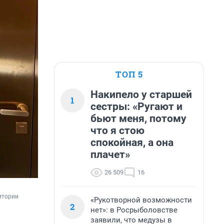
ТОП 5
Накипело у старшей
1
сестры: «Ругают и
бьют меня, потому
что я стою
спокойная, а она
плачет»
26 509
16
итории 
«Рукотворной возможности
2
нет»: в Росрыболовстве
заявили, что медузы в