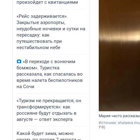
произойдет с квитанциями
«Рейс задерживается».
Закрытые аэропорты,
неудобные ночевки и сутки на
пересадку: как
путешествовать при
нестабильном небе
«В переходе с вонючим
бомжом». Туристка
рассказала, как спасалась во
время налета беспилотников
на Сочи
«Туризм не прекращается, он
трансформируется»: как
россияне будут отдыхать в
Мария часто рассказы
августе — ответ эксперта
Источник: 
shalaeva.mu
РФ)
Какой будет зима, можно
узнать по погоде 7 августа —