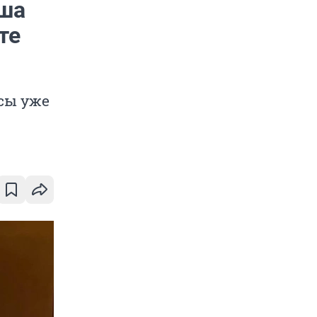
рша
те
сы уже