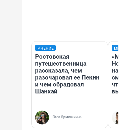
МНЕНИЕ
МНЕНИ
Ростовская
«Мы в
путешественница
Нолан
рассказала, чем
настр
разочаровал ее Пекин
смотр
и чем обрадовал
чтобы
Шанхай
выгля
Гала Ермошкина