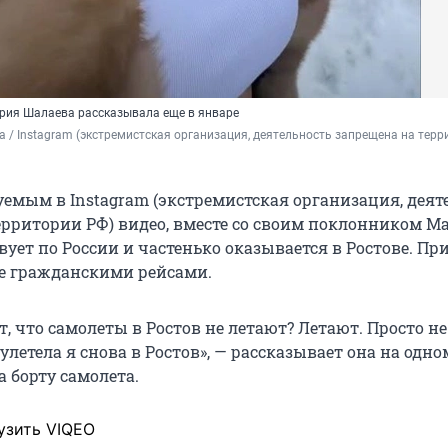
ария Шалаева рассказывала еще в январе
a / Instagram (экстремистская организация, деятельность запрещена на терр
уемым в Instagram (экстремистская организация, деят
ерритории РФ) видео, вместе со своим поклонником М
ует по России и частенько оказывается в Ростове. Пр
 не гражданскими рейсами.
т, что самолеты в Ростов не летают? Летают. Просто не 
улетела я снова в Ростов», — рассказывает она на одно
а борту самолета.
узить VIQEO