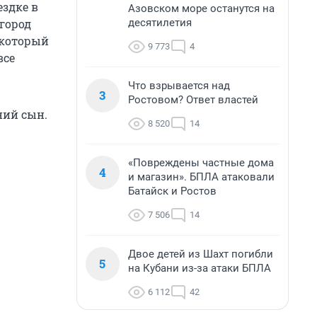
ездке в
Азовском море останутся на
десятилетия
 город
, который
9 773
4
все
Что взрывается над
3
Ростовом? Ответ властей
ний сын.
8 520
14
«Повреждены частные дома
4
и магазин». БПЛА атаковали
Батайск и Ростов
7 506
14
Двое детей из Шахт погибли
5
на Кубани из-за атаки БПЛА
6 112
42