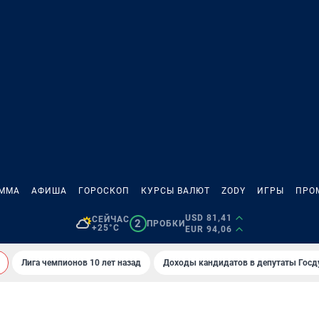
АММА
АФИША
ГОРОСКОП
КУРСЫ ВАЛЮТ
ZODY
ИГРЫ
ПРО
USD 81,41
СЕЙЧАС
2
ПРОБКИ
+25°C
EUR 94,06
Лига чемпионов 10 лет назад
Доходы кандидатов в депутаты Гос