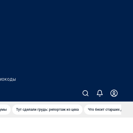
МОКОДЫ
думы
Тут сделали грудь: репортаж из цеха
Что бесит старших детей