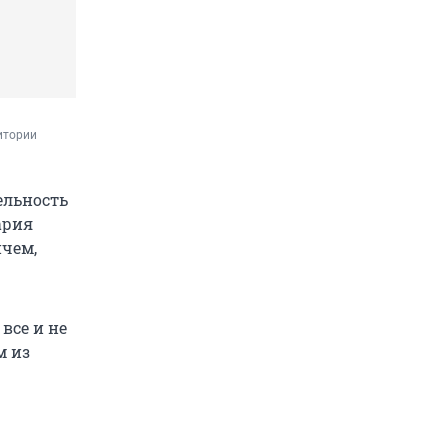
итории 
ельность
ария
ичем,
все и не
м из