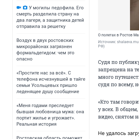
У могилы педофила. Его
смерть разделила страну на
два лагеря, а защитника детей
отправила за решетку
О полетах в Ростов М
Воздух в двух ростовских
Источник: 
shalaeva.mu
микрорайонах загрязнен
РФ)
формальдегидом: чем это
опасно
Судя по публик
запрещена на т
«Простите нас за всё». С
много путешеств
телефона исчезнувшей в тайге
судя по всему,
семьи Усольцевых пришло
леденящее душу сообщение
«Кто там говори
«Меня годами преследует
у всех.
В о
бщем, 
бывшая любовница мужа: она
видео, снятом н
портит жилье и угрожает».
Реальная история
Не удалось загр
Ростовская область поможет