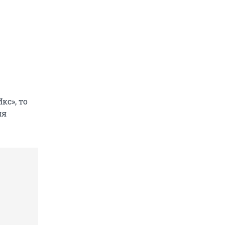
кс», то
ля