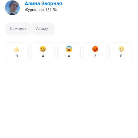
Алина Заярная
Журналист 161.RU
Самолет
Азимут
0
4
4
2
0