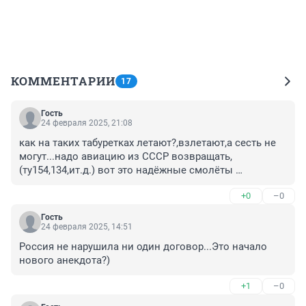
КОММЕНТАРИИ
17
Гость
24 февраля 2025, 21:08
как на таких табуретках летают?,взлетают,а сесть не 
могут...надо авиацию из СССР возвращать,
(ту154,134,ит.д.) вот это надёжные смолёты 
были,,разве комуто громкие казались(лучше громко 
+0
–0
лететь,и надёжно приземлятся)....
Гость
24 февраля 2025, 14:51
Россия не нарушила ни один договор...Это начало 
нового анекдота?)
+1
–0