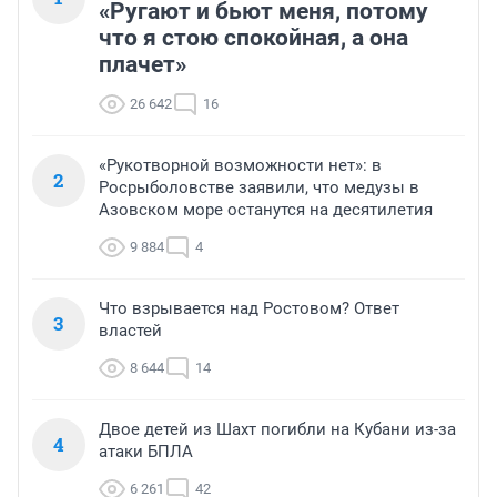
«Ругают и бьют меня, потому
что я стою спокойная, а она
плачет»
26 642
16
«Рукотворной возможности нет»: в
2
Росрыболовстве заявили, что медузы в
Азовском море останутся на десятилетия
9 884
4
Что взрывается над Ростовом? Ответ
3
властей
8 644
14
Двое детей из Шахт погибли на Кубани из-за
4
атаки БПЛА
6 261
42