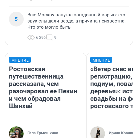
Всю Москву напугал загадочный взрыв: его
5
звук слышали везде, а причина неизвестна.
Что это могло быть
6 296
9
МНЕНИЕ
МНЕНИЕ
Ростовская
«Ветер снес в
путешественница
регистрацию, 
рассказала, чем
подиум, повал
разочаровал ее Пекин
деревья»: исто
и чем обрадовал
свадьбы на фо
Шанхай
ростовского т
Гала Ермошкина
Ирина Ковнацк