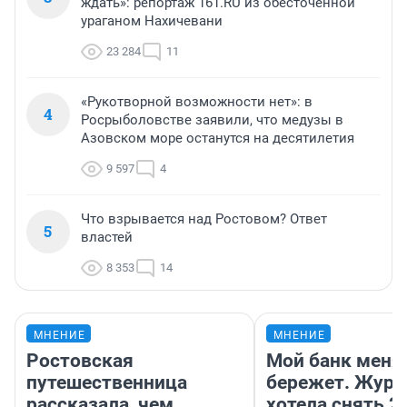
ждать»: репортаж 161.RU из обесточенной
ураганом Нахичевани
23 284
11
«Рукотворной возможности нет»: в
4
Росрыболовстве заявили, что медузы в
Азовском море останутся на десятилетия
9 597
4
Что взрывается над Ростовом? Ответ
5
властей
8 353
14
МНЕНИЕ
МНЕНИЕ
Ростовская
Мой банк меня
путешественница
бережет. Журн
рассказала, чем
хотела снять 2