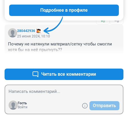
А кто его поджёг- дух святой-----------У Зеленского 
Подробнее в профиле
длинные руки--
+0
–0
280442936
25 июня 2024, 10:10
Почему не натянули материал/сетку чтобы смогли 
хотя бы на неё прыгнуть??
+0
–0
Читать все комментарии
Гость
Отправить
Войти