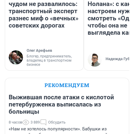
чудом не развалилось:
Нолана»: с как
транспортный эксперт
настроем нужн
разнес миф о «вечных»
смотреть «Оди
советских дорогах
чтобы она не
выглядела как
Олег Арефьев
Блогер, предприниматель,
Надежда Губар
владелец в транспортном
бизнесе
РЕКОМЕНДУЕМ
Выжившая после атаки с кислотой
петербурженка выписалась из
больницы
8 часов
3 889
Обсудить
«Нам не хотелось популярности». Бабушки из