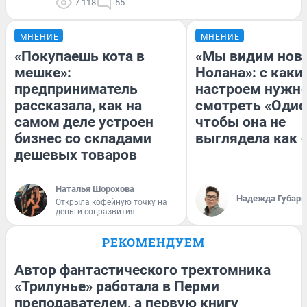
7 118
55
МНЕНИЕ
МНЕНИЕ
«Покупаешь кота в
«Мы видим нов
мешке»:
Нолана»: с каки
предприниматель
настроем нужн
рассказала, как на
смотреть «Одис
самом деле устроен
чтобы она не
бизнес со складами
выглядела как 
дешевых товаров
Наталья Шорохова
Надежда Губарь
Открыла кофейную точку на
деньги соцразвития
РЕКОМЕНДУЕМ
Автор фантастического трехтомника
«Трилунье» работала в Перми
преподавателем, а первую книгу