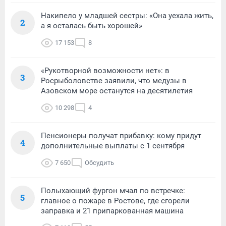
Накипело у младшей сестры: «Она уехала жить,
2
а я осталась быть хорошей»
17 153
8
«Рукотворной возможности нет»: в
3
Росрыболовстве заявили, что медузы в
Азовском море останутся на десятилетия
10 298
4
Пенсионеры получат прибавку: кому придут
4
дополнительные выплаты с 1 сентября
7 650
Обсудить
Полыхающий фургон мчал по встречке:
5
главное о пожаре в Ростове, где сгорели
заправка и 21 припаркованная машина