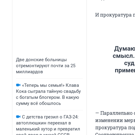
И прокуратура 
Думаю
смысл.
Две донские больницы
суд
отремонтируют почти за 25
примен
миллиардов
«Теперь мы семья!» Клава
Кока сыграла тайную свадьбу
с богатым блогером. В какую
сумму всё обошлось
— Параллельно 
С детства грезил о ГАЗ-24:
изменении меры
автоплюшкин переехал в
прокуратура под
маленький хутор и превратил
Соответственно