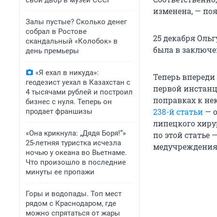
свой двор в музей СССР
изменена, — по
Залы пустые? Сколько денег
собрал в Ростове
25 декабря Ольг
скандальный «Колобок» в
была в заключе
день премьеры
«Я ехал в никуда»:
Теперь впереди
геодезист уехал в Казахстан с
первой инстанц
4 тысячами рублей и построил
поправках к не
бизнес с нуля. Теперь он
238-й статьи
— о
продает франшизы
липецкого хиру
«Она крикнула: „Дядя Боря!“»
по этой статье
25-летняя туристка исчезла
медучреждения,
ночью у океана во Вьетнаме.
Что произошло в последние
минуты ее пропажи
Горы и водопады. Топ мест
рядом с Краснодаром, где
можно спрятаться от жары