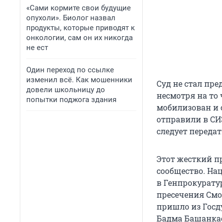
«Сами кормите свои будущие
опухоли». Биолог назвал
продукты, которые приводят к
онкологии, сам он их никогда
не ест
Один переход по ссылке
изменил всё. Как мошенники
Суд не стал пр
довели школьницу до
несмотря на то 
попытки поджога здания
мобилизован и с
отправили в СИЗ
следует переда
Этот жесткий п
сообщество. На
в Генпрокурату
пресечения Смо
пришло из Госд
Бадма Башанка