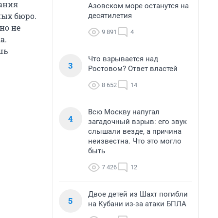
вания
Азовском море останутся на
ных бюро.
десятилетия
но не
9 891
4
а.
шь
Что взрывается над
3
Ростовом? Ответ властей
8 652
14
Всю Москву напугал
4
загадочный взрыв: его звук
слышали везде, а причина
неизвестна. Что это могло
быть
7 426
12
Двое детей из Шахт погибли
5
на Кубани из-за атаки БПЛА