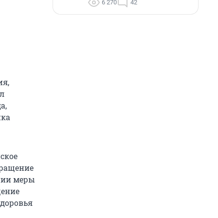
6 270
42
ия,
ыл
а,
нка
ское
бращение
ении меры
щение
здоровья