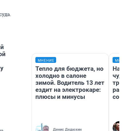
суда.
ый
ой
МНЕНИЕ
МНЕНИ
ку
Тепло для бюджета, но
Насле
холодно в салоне
чудом
зимой. Водитель 13 лет
транс
ездит на электрокаре:
разне
плюсы и минусы
совет
Денис Дедюхин
ла