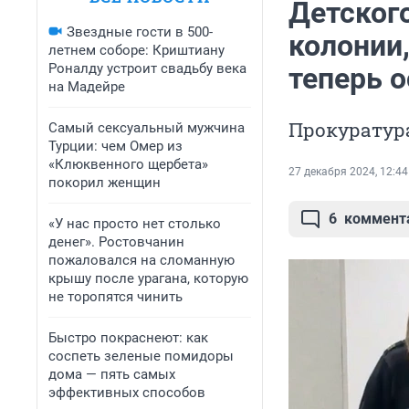
Детского
Звездные гости в 500-
колонии,
летнем соборе: Криштиану
Роналду устроит свадьбу века
теперь 
на Мадейре
Прокуратур
Самый сексуальный мужчина
Турции: чем Омер из
«Клюквенного щербета»
27 декабря 2024, 12:44
покорил женщин
6
коммент
«У нас просто нет столько
денег». Ростовчанин
пожаловался на сломанную
крышу после урагана, которую
не торопятся чинить
Быстро покраснеют: как
соспеть зеленые помидоры
дома — пять самых
эффективных способов