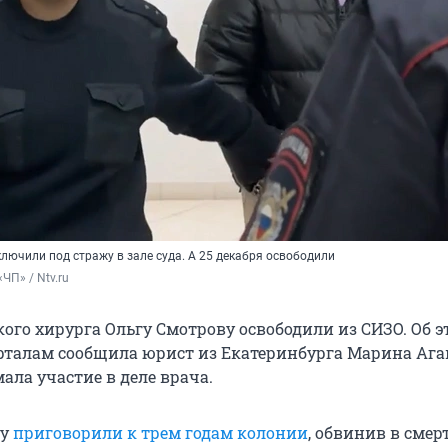
лючили под стражу в зале суда. А 25 декабря освободили
ЧП» / Ntv.ru
кого хирурга Ольгу Смотрову освободили из СИЗО. Об 
рталам сообщила юрист из Екатеринбурга Марина Ага
ала участие в деле врача.
гу
приговорили к трем годам колонии
, обвинив в смер