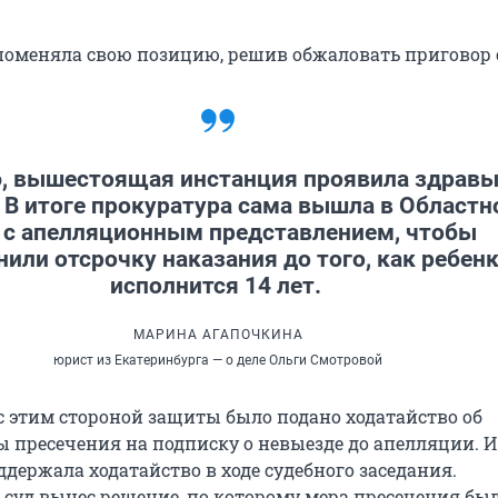
поменяла свою позицию, решив обжаловать приговор 
, вышестоящая инстанция проявила здрав
 В итоге прокуратура сама вышла в Областн
 с апелляционным представлением, чтобы
или отсрочку наказания до того, как ребен
исполнится 14 лет.
МАРИНА АГАПОЧКИНА
юрист из Екатеринбурга — о деле Ольги Смотровой
с этим стороной защиты было подано ходатайство об
 пресечения на подписку о невыезде до апелляции. И
держала ходатайство в ходе судебного заседания.
, суд вынес решение, по которому мера пресечения бы