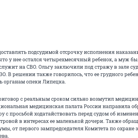
едоставлять подсудимой отсрочку исполнения наказан
что у нее остался четырехмесячный ребенок, а муж б
лужит на СВО. Ольгу заключили под стражу в зале суд
О. В решении также говорилось, что ее грудного ребе
ть органам опеки Липецка.
риговор с реальным сроком сильно возмутил медицин
циональная медицинская палата России направила о
ру с просьбой ходатайствовать перед судом об измен
тровой в интересах ее маленькой дочери. Также обра
умы, от первого зампредседателя Комитета по охране 
ева.