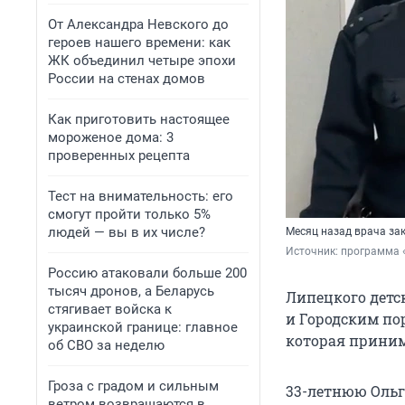
От Александра Невского до
героев нашего времени: как
ЖК объединил четыре эпохи
России на стенах домов
Как приготовить настоящее
мороженое дома: 3
проверенных рецепта
Тест на внимательность: его
смогут пройти только 5%
людей — вы в их числе?
Месяц назад врача зак
Источник: 
программа «
Россию атаковали больше 200
тысяч дронов, а Беларусь
Липецкого детс
стягивает войска к
и Городским по
украинской границе: главное
которая приним
об СВО за неделю
Гроза с градом и сильным
33-летнюю Оль
ветром возвращаются в