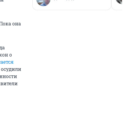
 Пока она
да
кон о
сается
й осудили
енности
авители