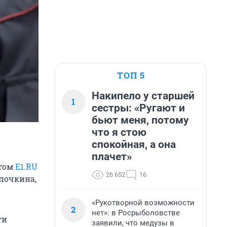
ТОП 5
Накипело у старшей
1
сестры: «Ругают и
бьют меня, потому
что я стою
спокойная, а она
плачет»
этом
E1.RU
26 652
16
почкина,
«Рукотворной возможности
2
нет»: в Росрыболовстве
ти
заявили, что медузы в