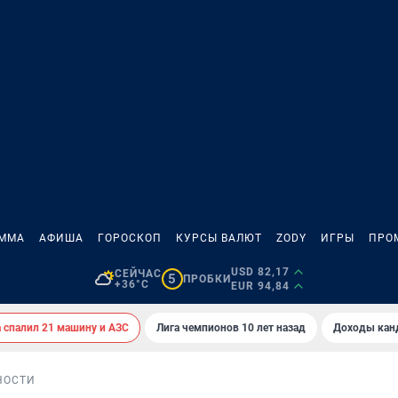
АММА
АФИША
ГОРОСКОП
КУРСЫ ВАЛЮТ
ZODY
ИГРЫ
ПРО
USD 82,17
СЕЙЧАС
5
ПРОБКИ
+36°C
EUR 94,84
спалил 21 машину и АЗС
Лига чемпионов 10 лет назад
Доходы кан
НОСТИ