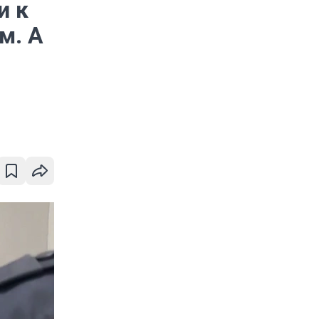
и к
м. А