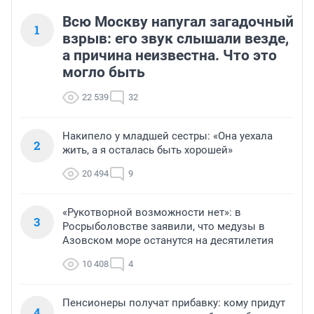
Всю Москву напугал загадочный
1
взрыв: его звук слышали везде,
а причина неизвестна. Что это
могло быть
22 539
32
Накипело у младшей сестры: «Она уехала
2
жить, а я осталась быть хорошей»
20 494
9
«Рукотворной возможности нет»: в
3
Росрыболовстве заявили, что медузы в
Азовском море останутся на десятилетия
10 408
4
Пенсионеры получат прибавку: кому придут
4