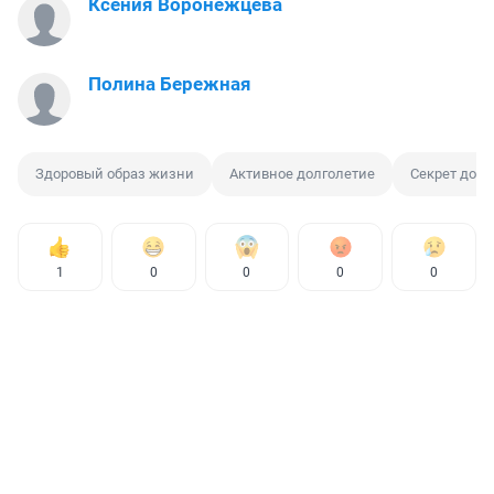
Ксения Воронежцева
Полина Бережная
Здоровый образ жизни
Активное долголетие
Секрет долг
1
0
0
0
0