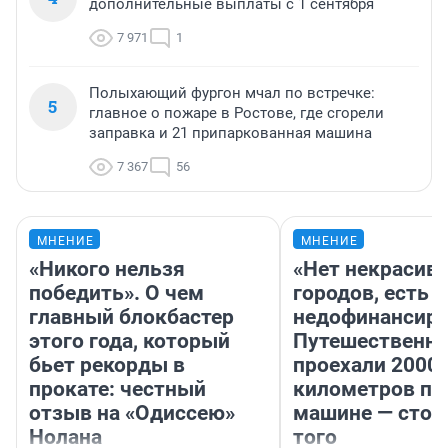
дополнительные выплаты с 1 сентября
7 971
1
Полыхающий фургон мчал по встречке:
5
главное о пожаре в Ростове, где сгорели
заправка и 21 припаркованная машина
7 367
56
МНЕНИЕ
МНЕНИЕ
«Никого нельзя
«Нет некрасив
победить». О чем
городов, есть
главный блокбастер
недофинансиро
этого года, который
Путешественн
бьет рекорды в
проехали 2000
прокате: честный
километров по 
отзыв на «Одиссею»
машине — стои
Нолана
того