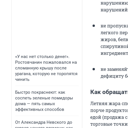
нарушению
нарушений.
не пропуска
легкого пе
жиров, бел
спирулиной
ингредиент
«У нас нет столько денег».
Ростовчанин пожаловался на
сломанную крышу после
не заменяй
урагана, которую не торопятся
дефициту б
чинить
Как обращат
Быстро покраснеют: как
соспеть зеленые помидоры
Летняя жара сп
дома — пять самых
эффективных способов
порче продукто
едой (продажа с
От Александра Невского до
торговые точки