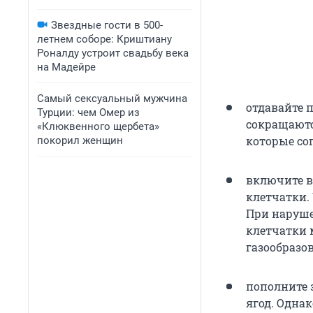
Звездные гости в 500-
летнем соборе: Криштиану
Роналду устроит свадьбу века
на Мадейре
Самый сексуальный мужчина
отдавайте 
Турции: чем Омер из
сокращаютс
«Клюквенного щербета»
которые со
покорил женщин
включите в
клетчатки.
При наруше
клетчатки 
газообразо
пополните 
ягод. Одна