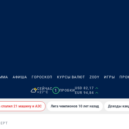
АММА
АФИША
ГОРОСКОП
КУРСЫ ВАЛЮТ
ZODY
ИГРЫ
ПРО
USD 82,17
СЕЙЧАС
1
ПРОБКИ
+27°C
EUR 94,84
спалил 21 машину и АЗС
Лига чемпионов 10 лет назад
Доходы кан
ПЕРТ