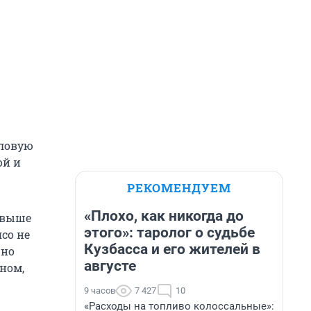
оловую
ой и
РЕКОМЕНДУЕМ
«Плохо, как никогда до
 выше
этого»: таролог о судьбе
ясо не
Кузбасса и его жителей в
жно
августе
ином,
9 часов
7 427
10
«Расходы на топливо колоссальные»: