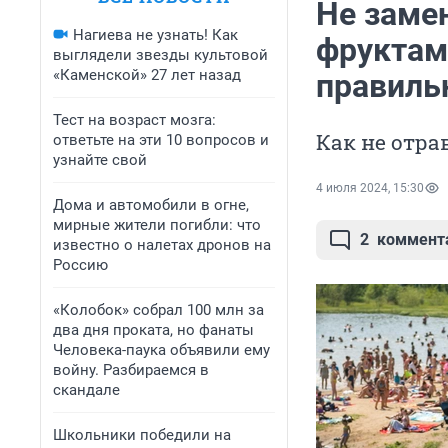
Не заме
Нагиева не узнать! Как
фруктам
выглядели звезды культовой
«Каменской» 27 лет назад
правиль
Тест на возраст мозга:
Как не отра
ответьте на эти 10 вопросов и
узнайте свой
4 июля 2024, 15:30
Дома и автомобили в огне,
мирные жители погибли: что
2
коммент
известно о налетах дронов на
Россию
«Колобок» собрал 100 млн за
два дня проката, но фанаты
Человека-паука объявили ему
войну. Разбираемся в
скандале
Школьники победили на