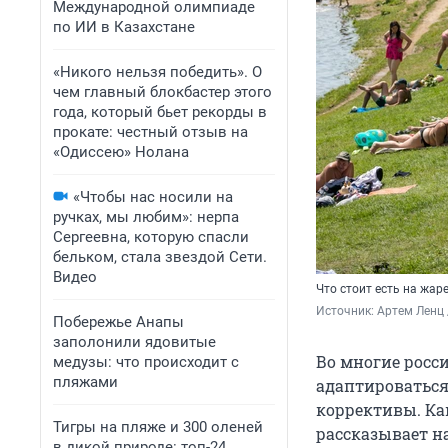
Международной олимпиаде
по ИИ в Казахстане
«Никого нельзя победить». О
чем главный блокбастер этого
года, который бьет рекорды в
прокате: честный отзыв на
«Одиссею» Нолана
«Чтобы нас носили на
ручках, мы любим»: нерпа
Сергеевна, которую спасли
бельком, стала звездой Сети.
Видео
Что стоит есть на жар
Источник: 
Артем Ленц 
Побережье Анапы
заполонили ядовитые
Во многие росс
медузы: что происходит с
пляжами
адаптироваться
коррективы. Как
Тигры на пляже и 300 оленей
рассказывает н
в дикой природе: топ-24