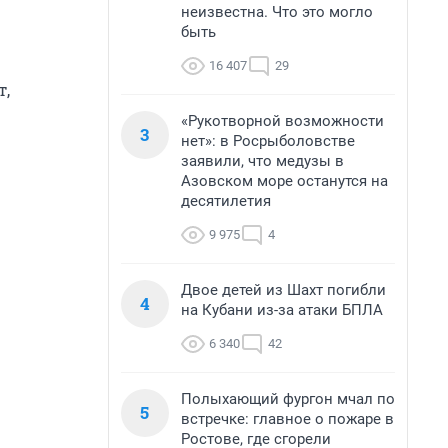
неизвестна. Что это могло
быть
16 407
29
т,
«Рукотворной возможности
3
нет»: в Росрыболовстве
заявили, что медузы в
Азовском море останутся на
десятилетия
9 975
4
Двое детей из Шахт погибли
4
на Кубани из-за атаки БПЛА
6 340
42
Полыхающий фургон мчал по
5
встречке: главное о пожаре в
Ростове, где сгорели