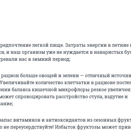
предпочтение легкой пище. Затраты энергии в летние
я, и наш организм уже не нуждается в наваристых бу
гревали нас в зимний период;
 рацион больше овощей и зелени — отличный источн
 Увеличивайте количество клетчатки в рационе посте
нии баланса кишечной микрофлоры резкое увеличен
может спровоцировать расстройство стула, вздутие и
вание;
запас витаминов и антиоксидантов из сезонных фрук
ко не переусердствуйте! Избыток фруктозы может прив