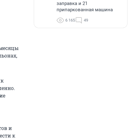
заправка и 21
припаркованная машина
6 165
49
 месяцы
льонах,
ик
пенно.
ие
тов и
ести к