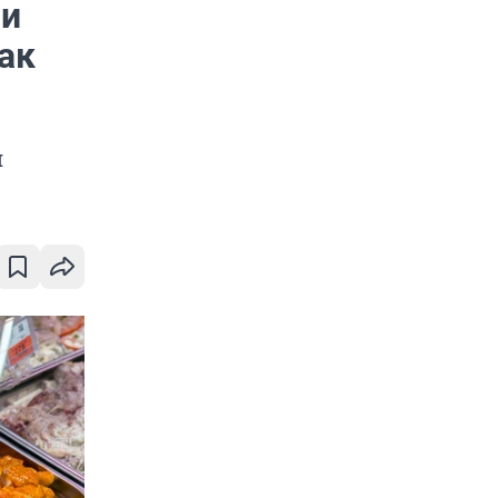
ли
ак
я