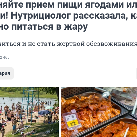
няйте прием пищи ягодами и
и! Нутрициолог рассказала, к
но питаться в жару
виться и не стать жертвой обезвоживани
2 465
ария