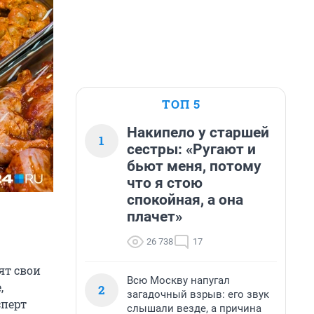
ТОП 5
Накипело у старшей
1
сестры: «Ругают и
бьют меня, потому
что я стою
спокойная, а она
плачет»
26 738
17
ят свои
Всю Москву напугал
,
2
загадочный взрыв: его звук
сперт
слышали везде, а причина