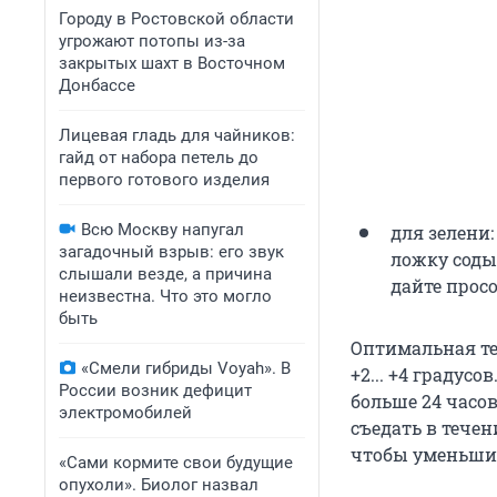
Городу в Ростовской области
угрожают потопы из-за
закрытых шахт в Восточном
Донбассе
Лицевая гладь для чайников:
гайд от набора петель до
первого готового изделия
Всю Москву напугал
для зелени:
загадочный взрыв: его звук
ложку соды,
слышали везде, а причина
дайте просо
неизвестна. Что это могло
быть
Оптимальная те
«Смели гибриды Voyah». В
+2... +4 градус
России возник дефицит
больше 24 часов
электромобилей
съедать в течен
чтобы уменьшит
«Сами кормите свои будущие
опухоли». Биолог назвал