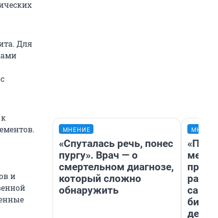
ических
ита. Для
ками
с
 к
ементов.
МНЕНИЕ
МНЕНИ
«Спуталась речь, понес
«Поку
пургу». Врач — о
мешке
смертельном диагнозе,
предп
ов и
который сложно
расска
венной
обнаружить
самом
ренные
бизне
дешев