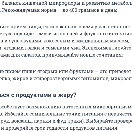
 баланса кишечной микрофлоры и развитию метабол
 Рекомендуемая норма — до 400 граммов в день;
йте прием пищи, если в жаркое время у вас нет аппет
рекуса подойдет смузи из овощей и фруктов с источни
ка и суперфудами: кокосовым и миндальным маслом,
, ягодами годжи и семенами чиа. Экспериментируйте 
ами для салатов, придумывайте новые сочетания;
те прием пищи ягодами или фруктами — это приведет
елка, жиров и жирорастворимых витаминов, микроэл
ься с продуктами в жару?
особствует размножению патогенных микроорганизм
в. Избегайте сомнительные точки питания с некачест
 рук, вокзалы, ларьки и фуд-траки). Выбирайте прове
 и проверяйте срок годности продуктов питания.