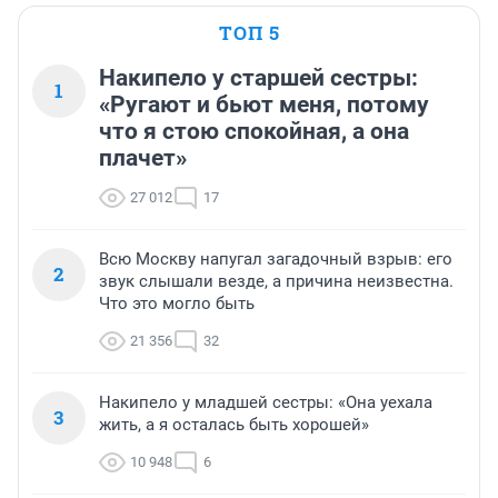
ТОП 5
Накипело у старшей сестры:
1
«Ругают и бьют меня, потому
что я стою спокойная, а она
плачет»
27 012
17
Всю Москву напугал загадочный взрыв: его
2
звук слышали везде, а причина неизвестна.
Что это могло быть
21 356
32
Накипело у младшей сестры: «Она уехала
3
жить, а я осталась быть хорошей»
10 948
6