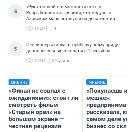
«Рукотворной возможности нет»: в
4
Росрыболовстве заявили, что медузы в
Азовском море останутся на десятилетия
10 204
4
Пенсионеры получат прибавку: кому придут
5
дополнительные выплаты с 1 сентября
7 068
Обсудить
МНЕНИЕ
МНЕНИЕ
«Финал не совпал с
«Покупаешь ко
ожиданиями»: стоит ли
мешке»:
смотреть фильм
предпринимат
«Старый орел» на
рассказала, как
большом экране —
самом деле ус
честная рецензия
бизнес со скл