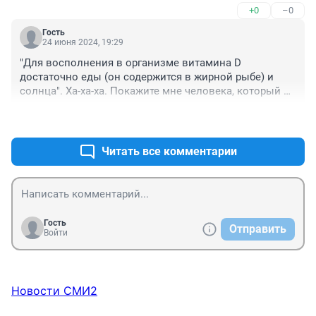
+0
–0
Гость
24 июня 2024, 19:29
"Для восполнения в организме витамина D 
достаточно еды (он содержится в жирной рыбе) и 
солнца". Ха-ха-ха. Покажите мне человека, который 
ежедневно ест достаточное количество жирной 
+3
–0
рыбы. Кроме сильно озабоченных своим здоровьем 
и не стеснённых в средствах, конечно. В обычных 
продуктах витамин Д есть только в яичном желтке, да 
Читать все комментарии
и то в малых количествах. А кто ежедневно бывает 
на солнце, кроме дорожных рабочих? Да и те зимой 
одеты. Лет через 5 - 10 опять напишут, что надо пить. 
А мы и не прекращали.
Гость
Отправить
Войти
Новости СМИ2