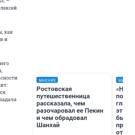
», —
лексей
, как
в и
него
,
асности
МНЕНИЕ
МНЕНИ
ит:
Ростовская
«Нико
тся
путешественница
побед
задача
рассказала, чем
главн
разочаровал ее Пекин
этого
и чем обрадовал
бьет 
Шанхай
прока
отзыв