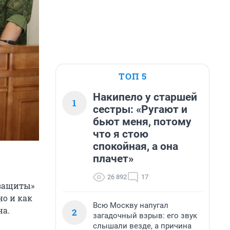
ТОП 5
Накипело у старшей
1
сестры: «Ругают и
бьют меня, потому
что я стою
спокойная, а она
плачет»
26 892
17
 защиты»
но и как
Всю Москву напугал
на.
2
загадочный взрыв: его звук
слышали везде, а причина