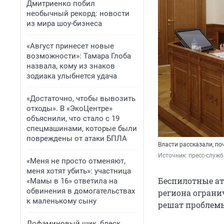
Дмитриенко побил
необычный рекорд: новости
из мира шоу-бизнеса
«Август принесет новые
возможности»: Тамара Глоба
назвала, кому из знаков
зодиака улыбнется удача
«Достаточно, чтобы вывозить
отходы». В «ЭкоЦентре»
объяснили, что стало с 19
спецмашинами, которые были
повреждены от атаки БПЛА
Власти рассказали, по
Источник: 
пресс-служб
«Меня не просто отменяют,
меня хотят убить»: участница
Беспилотные ат
«Мамы в 16» ответила на
обвинения в домогательствах
региона ограни
к маленькому сыну
решат проблемы 
Дофаминовый шик, блеск,