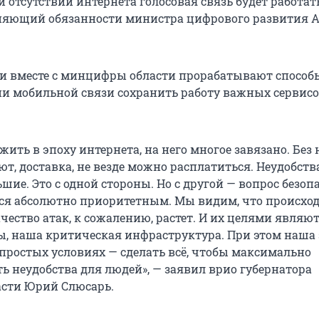
отсутствии интернета голосовая связь будет работать
няющий обязанности министра цифрового развития А
и вместе с минцифры области прорабатывают способы
и мобильной связи сохранить работу важных сервисо
ть в эпоху интернета, на него многое завязано. Без 
ют, доставка, не везде можно расплатиться. Неудобства
ьшие. Это с одной стороны. Но с другой — вопрос безоп
ся абсолютно приоритетным. Мы видим, что происход
чество атак, к сожалению, растет. И их целями являю
, наша критическая инфраструктура. При этом наша 
епростых условиях — сделать всё, чтобы максимально
 неудобства для людей», — заявил врио губернатора
асти Юрий Слюсарь.