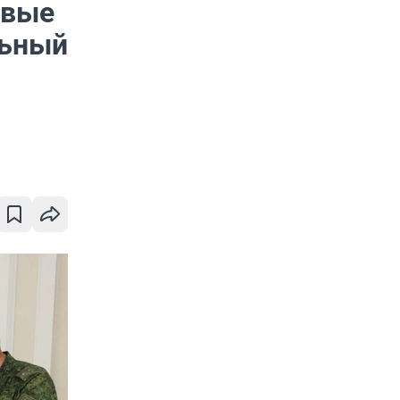
рвые
льный