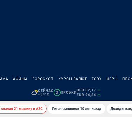
АММА
АФИША
ГОРОСКОП
КУРСЫ ВАЛЮТ
ZODY
ИГРЫ
ПРО
USD 82,17
СЕЙЧАС
2
ПРОБКИ
+34°C
EUR 94,84
спалил 21 машину и АЗС
Лига чемпионов 10 лет назад
Доходы кан