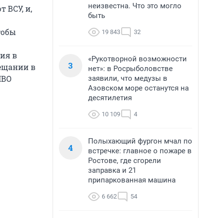
неизвестна. Что это могло
 ВСУ, и,
быть
тобы
19 843
32
ия в
«Рукотворной возможности
3
вещании в
нет»: в Росрыболовстве
ПВО
заявили, что медузы в
Азовском море останутся на
десятилетия
10 109
4
Полыхающий фургон мчал по
4
встречке: главное о пожаре в
Ростове, где сгорели
заправка и 21
припаркованная машина
6 662
54