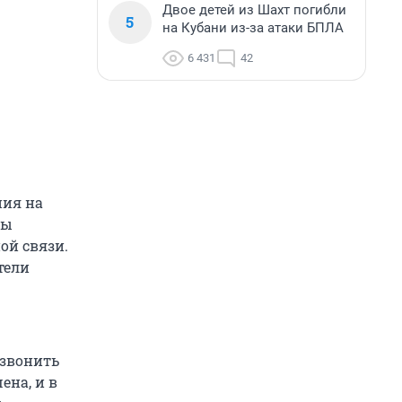
Двое детей из Шахт погибли
5
на Кубани из-за атаки БПЛА
6 431
42
ния на
бы
ой связи.
тели
 звонить
ена, и в