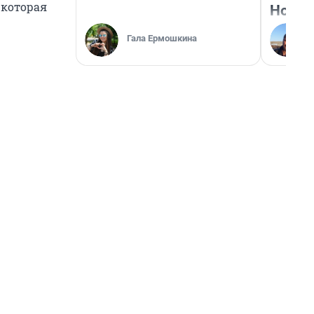
 которая
Нолан
Гала Ермошкина