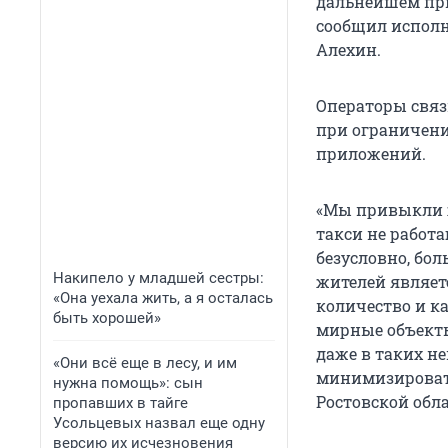
дальнейшем при 
сообщил испол
Алехин.
Операторы связ
при ограничени
приложений.
«Мы привыкли жи
такси не работа
безусловно, бол
Накипело у младшей сестры:
жителей являет
«Она уехала жить, а я осталась
количество и ка
быть хорошей»
мирные объекты
даже в таких н
«Они всё еще в лесу, и им
минимизировать
нужна помощь»: сын
Ростовской обл
пропавших в тайге
Усольцевых назвал еще одну
версию их исчезновения