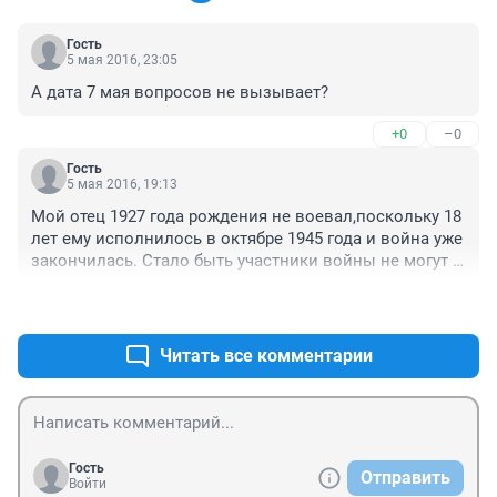
Гость
5 мая 2016, 23:05
А дата 7 мая вопросов не вызывает?
+0
–0
Гость
5 мая 2016, 19:13
Мой отец 1927 года рождения не воевал,поскольку 18 
лет ему исполнилось в октябре 1945 года и война уже 
закончилась. Стало быть участники войны не могут 
быть старше 1926 года рождения и сейчас им 
+0
–0
минимум 90 лет. А на фото многим ветеранам и 70 
лет не дашь такие же выступают по телевидению. 
Причём увешаны орденами и медалями с ног до 
Читать все комментарии
головы - за год их участия в войне полученными. 
Вопросов не вызывает?
Гость
Отправить
Войти