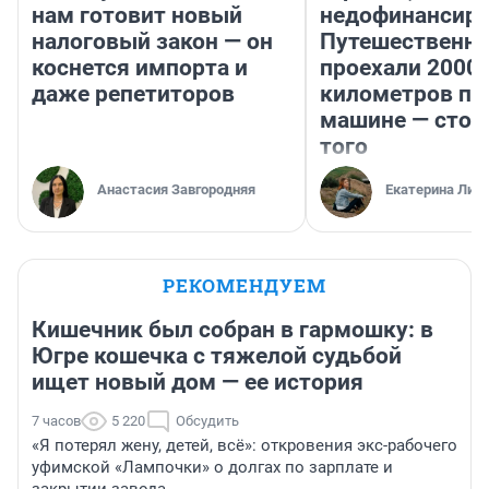
нам готовит новый
недофинансиро
налоговый закон — он
Путешественн
коснется импорта и
проехали 2000
даже репетиторов
километров по 
машине — стои
того
Анастасия Завгородняя
Екатерина Лит
РЕКОМЕНДУЕМ
Кишечник был собран в гармошку: в
Югре кошечка с тяжелой судьбой
ищет новый дом — ее история
7 часов
5 220
Обсудить
«Я потерял жену, детей, всё»: откровения экс-рабочего
уфимской «Лампочки» о долгах по зарплате и