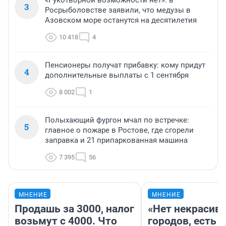
«Рукотворной возможности нет»: в
3
Росрыболовстве заявили, что медузы в
Азовском море останутся на десятилетия
10 418
4
Пенсионеры получат прибавку: кому придут
4
дополнительные выплаты с 1 сентября
8 002
1
Полыхающий фургон мчал по встречке:
5
главное о пожаре в Ростове, где сгорели
заправка и 21 припаркованная машина
7 395
56
МНЕНИЕ
МНЕНИЕ
Продашь за 3000, налог
«Нет некрасив
возьмут с 4000. Что
городов, есть