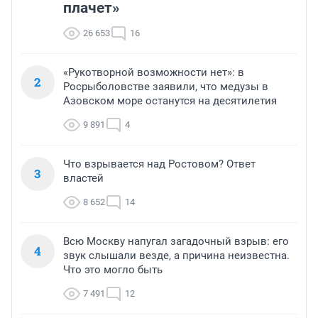
плачет»
26 653
16
«Рукотворной возможности нет»: в
2
Росрыболовстве заявили, что медузы в
Азовском море останутся на десятилетия
9 891
4
Что взрывается над Ростовом? Ответ
3
властей
8 652
14
Всю Москву напугал загадочный взрыв: его
4
звук слышали везде, а причина неизвестна.
Что это могло быть
7 491
12