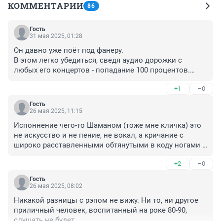
КОММЕНТАРИИ
86
Гость
31 мая 2025, 01:28
Он давно уже поёт под фанеру.

В этом легко убедиться, сведя аудио дорожки с 
любых его концертов - попадание 100 процентов.

Только не рассказывайте сказки про то, что он прфи, 
+1
–0
поэтому все концертные высупления идеально 
совпадают - неа, где-то ноту дольше протянут, где-то 
Гость
задыхаются, или интонацию слегка поменяют - живой 
26 мая 2025, 11:15
звук слышно всегда, если слушать.

Испоннение чего-то Шаманом (тоже мне кличка) это 
А не ходить на концерты смотреть, как Шаман 
не искусство и не пение, не вокал, а кричание с 
бедрами крутит.
широко расставленными обтянутыми в коду ногами и 
крашеными патлами. Просто уродство, как ни 
+2
–0
старайся.

Вот концерт или просто одна любая песня в 
Гость
исполнении Ильдара Абдразякова запоминается 
26 мая 2025, 08:02
надолго и вызывае восторг. Это великое искусство!
Никакой разницы с рэпом не вижу. Ни то, ни другое 
приличный человек, воспитанный на роке 80-90, 
слушать не будет.