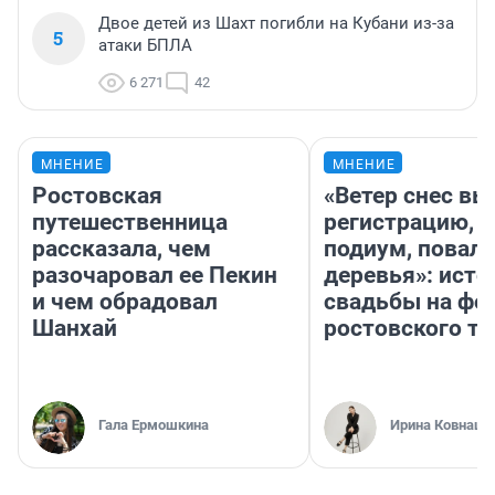
Двое детей из Шахт погибли на Кубани из-за
5
атаки БПЛА
6 271
42
МНЕНИЕ
МНЕНИЕ
Ростовская
«Ветер снес в
путешественница
регистрацию, 
рассказала, чем
подиум, повал
разочаровал ее Пекин
деревья»: исто
и чем обрадовал
свадьбы на фо
Шанхай
ростовского т
Гала Ермошкина
Ирина Ковнацк