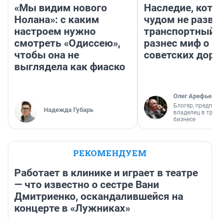
«Мы видим нового
Наследие, кото
Нолана»: с каким
чудом не разва
настроем нужно
транспортный 
смотреть «Одиссею»,
разнес миф о 
чтобы она не
советских доро
выглядела как фиаско
Олег Арефьев
Блогер, предпри
Надежда Губарь
владелец в тра
бизнесе
РЕКОМЕНДУЕМ
Работает в клинике и играет в театре
— что известно о сестре Вани
Дмитриенко, оскандалившейся на
концерте в «Лужниках»