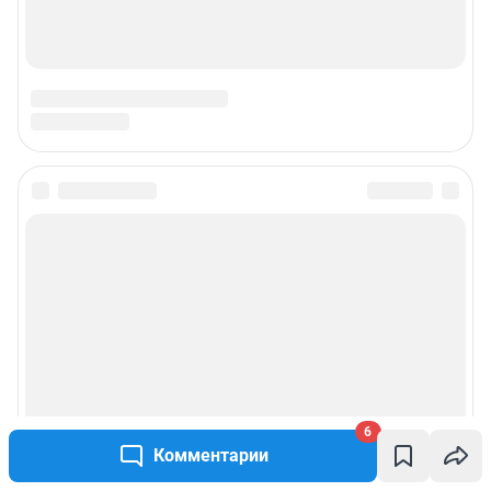
Техподдержка
Предвыборная агитация
Статистика канала в MAX
Все города сети
Мобильное приложение
Google Play
App Store
Мы в соцсетях
6
Комментарии
Контактные данные для Роскомнадзора и государственных органов