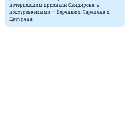
потерпевшим признали Свидирова, а
подозреваемыми — Беренджи, Сарецяна и
Цатуряна.