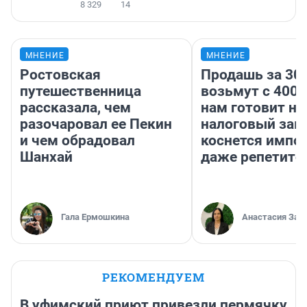
8 329
14
МНЕНИЕ
МНЕНИЕ
Ростовская
Продашь за 300
путешественница
возьмут с 4000
рассказала, чем
нам готовит н
разочаровал ее Пекин
налоговый зако
и чем обрадовал
коснется импор
Шанхай
даже репетито
Гала Ермошкина
Анастасия Зав
РЕКОМЕНДУЕМ
В уфимский приют привезли пермячку