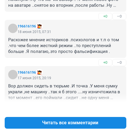
на аватаре ..снятое во вторник ,после работы .Ну 
снова -любительское .на ай-фоне ..и почему я всегда 
+0
–0
получаюсь меньше ростом ,чем на самом деле ??..Но 
как говорится фото ,оно и есть фото :-) Да -по теме 
196616196
..угонщик -это профессионал ..а юнцы .по дури 
18 июня 2015, 07:31
-покататься ..это другое ..спецы должны же различать 
Расхожее мнение историков .психологов и т.п о том 
.
.что чем более жесткий режим ..то преступлений 
больше .Я полагаю,.это просто фальсификация .
+0
–0
196616196
17 июня 2015, 20:19
Вор должен сидеть в тюрьме .И точка .У меня сумку 
украли ,не машину ..так я б этого ....ну изничтожила в 
тот момент ..его поймали ..сидит ..не одну меня 
обокрал .в подробности вдаваться не буду ..но на 
+1
–1
роже все написано кто он и что,.суд был (а тут 
машина ..покататься взяли ..а кто такие есть ,чтоб на 
чужое имущество посягать ?
Читать все комментарии