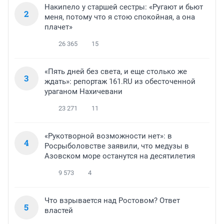
Накипело у старшей сестры: «Ругают и бьют
2
меня, потому что я стою спокойная, а она
плачет»
26 365
15
«Пять дней без света, и еще столько же
3
ждать»: репортаж 161.RU из обесточенной
ураганом Нахичевани
23 271
11
«Рукотворной возможности нет»: в
4
Росрыболовстве заявили, что медузы в
Азовском море останутся на десятилетия
9 573
4
Что взрывается над Ростовом? Ответ
5
властей