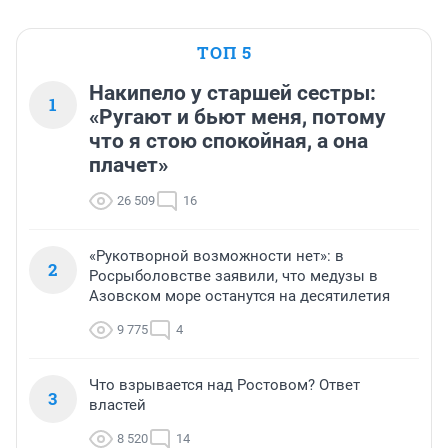
ТОП 5
Накипело у старшей сестры:
1
«Ругают и бьют меня, потому
что я стою спокойная, а она
плачет»
26 509
16
«Рукотворной возможности нет»: в
2
Росрыболовстве заявили, что медузы в
Азовском море останутся на десятилетия
9 775
4
Что взрывается над Ростовом? Ответ
3
властей
8 520
14