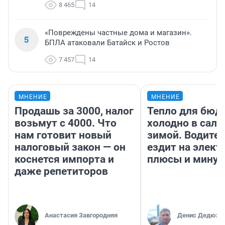
8 465
14
«Повреждены частные дома и магазин».
5
БПЛА атаковали Батайск и Ростов
7 457
14
МНЕНИЕ
МНЕНИЕ
Продашь за 3000, налог
Тепло для бюд
возьмут с 4000. Что
холодно в сало
нам готовит новый
зимой. Водител
налоговый закон — он
ездит на элект
коснется импорта и
плюсы и мину
даже репетиторов
Анастасия Завгородняя
Денис Дедюхи