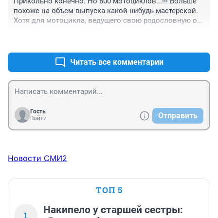
Прикольно конечно. Но 800 мотоциклов...!!! Больше 
похоже на объем выпуска какой-нибудь мастерской. 
Хотя для мотоцикла, ведущего свою родословную от 
BMW-R71 выпущенного в 1938 году наверное неплохо. 
+0
–0
Американцы любят раритеты, а это даже на FIAT 1967 
года.
Читать все комментарии
Гость
Отправить
Войти
Новости СМИ2
ТОП 5
Накипело у старшей сестры:
1