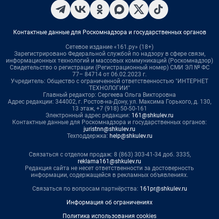
Контактные данные для Роскомнадзора и государственных органов
Сетевое издание «161.ру» (18+)
Зарегистрировано Федеральной службой по надзору в сфере связи,
информационных технологий и массовых коммуникаций (Роскомнадзор)
Свидетельство о регистрации (Регистрационный номер) СМИ ЭЛ № ФС
77– 84714 от 06.02.2023 г.
Учредитель: Общество с ограниченной ответственностью "ИНТЕРНЕТ
ТЕХНОЛОГИИ"
Главный редактор: Сергеева Ольга Викторовна
Адрес редакции: 344002, г. Ростов-на-Дону, ул. Максима Горького, д. 130,
13 этаж, +7 (918) 50-50-161
Электронный адрес редакции:
161@shkulev.ru
Контактные данные для Роскомнадзора и государственных органов:
juristnn@shkulev.ru
Техподдержка:
help@shkulev.ru
Связаться с отделом продаж: 8 (863) 303-41-34 доб. 3335,
reklama161@shkulev.ru
Редакция сайта не несет ответственности за достоверность
информации, содержащейся в рекламных объявлениях.
Связаться по вопросам партнёрства:
161pr@shkulev.ru
Информация об ограничениях
Политика использования cookies