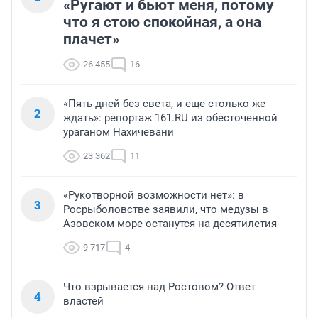
«Ругают и бьют меня, потому
что я стою спокойная, а она
плачет»
26 455
16
«Пять дней без света, и еще столько же
2
ждать»: репортаж 161.RU из обесточенной
ураганом Нахичевани
23 362
11
«Рукотворной возможности нет»: в
3
Росрыболовстве заявили, что медузы в
Азовском море останутся на десятилетия
9 717
4
Что взрывается над Ростовом? Ответ
4
властей