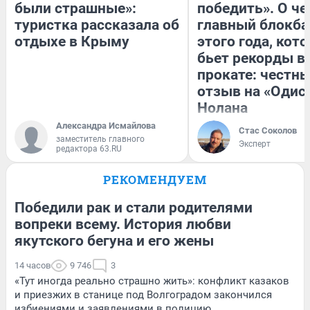
были страшные»:
победить». О ч
туристка рассказала об
главный блокба
отдыхе в Крыму
этого года, кот
бьет рекорды в
прокате: честн
отзыв на «Одис
Нолана
Александра Исмайлова
Стас Соколов
заместитель главного
Эксперт
редактора 63.RU
РЕКОМЕНДУЕМ
Победили рак и стали родителями
вопреки всему. История любви
якутского бегуна и его жены
14 часов
9 746
3
«Тут иногда реально страшно жить»: конфликт казаков
и приезжих в станице под Волгоградом закончился
избиениями и заявлениями в полицию