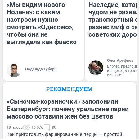
«Мы видим нового
Наследие, кото
Нолана»: с каким
чудом не разва
настроем нужно
транспортный э
смотреть «Одиссею»,
разнес миф о «
чтобы она не
советских доро
выглядела как фиаско
Олег Арефьев
Блогер, предприн
Надежда Губарь
владелец в тран
бизнесе
РЕКОМЕНДУЕМ
«Сыночки-корзиночки» заполонили
Екатеринбург: почему уральские парни
массово оставили жен без цветов
19 часов
16 076
80
Как приготовить фаршированные перцы — простой