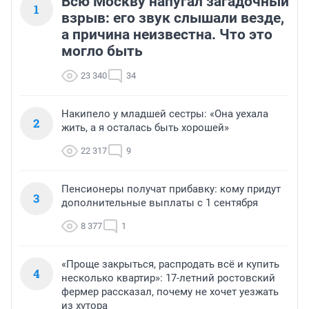
Всю Москву напугал загадочный
1
взрыв: его звук слышали везде,
а причина неизвестна. Что это
могло быть
23 340
34
Накипело у младшей сестры: «Она уехала
2
жить, а я осталась быть хорошей»
22 317
9
Пенсионеры получат прибавку: кому придут
3
дополнительные выплаты с 1 сентября
8 377
1
«Проще закрыться, распродать всё и купить
4
несколько квартир»: 17-летний ростовский
фермер рассказал, почему не хочет уезжать
из хутора