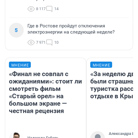
8 117
14
Где в Ростове пройдут отключения
5
электроэнергии на следующей неделе?
7 971
10
МНЕНИЕ
МНЕНИЕ
«Финал не совпал с
«За неделю две
ожиданиями»: стоит ли
были страшные
смотреть фильм
туристка расск
«Старый орел» на
отдыхе в Крым
большом экране —
честная рецензия
Александра Ис
Надежда Губарь