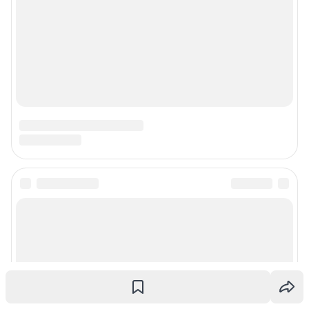
Наши награды
Наши вакансии
Техподдержка
Предвыборная агитация
Статистика канала в MAX
Все города сети
Мобильное приложение
Google Play
App Store