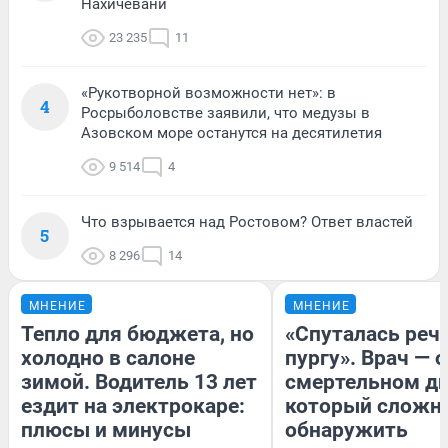
Нахичевани
23 235
11
«Рукотворной возможности нет»: в
4
Росрыболовстве заявили, что медузы в
Азовском море останутся на десятилетия
9 514
4
Что взрывается над Ростовом? Ответ властей
5
8 296
14
МНЕНИЕ
МНЕНИЕ
Тепло для бюджета, но
«Спуталась речь
холодно в салоне
пургу». Врач — о
зимой. Водитель 13 лет
смертельном ди
ездит на электрокаре:
который сложн
плюсы и минусы
обнаружить